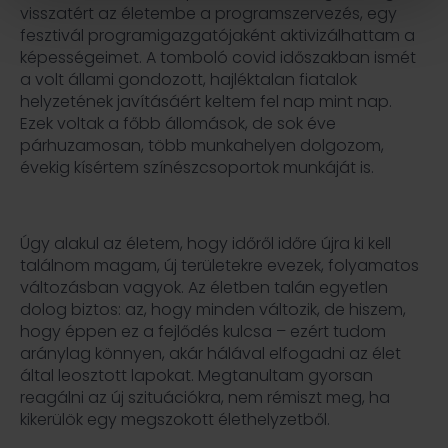
visszatért az életembe a programszervezés, egy
fesztivál programigazgatójaként aktivizálhattam a
képességeimet. A tomboló covid időszakban ismét
a volt állami gondozott, hajléktalan fiatalok
helyzetének javításáért keltem fel nap mint nap.
Ezek voltak a főbb állomások, de sok éve
párhuzamosan, több munkahelyen dolgozom,
évekig kísértem színészcsoportok munkáját is.
Úgy alakul az életem, hogy időről időre újra ki kell
találnom magam, új területekre evezek, folyamatos
változásban vagyok. Az életben talán egyetlen
dolog biztos: az, hogy minden változik, de hiszem,
hogy éppen ez a fejlődés kulcsa – ezért tudom
aránylag könnyen, akár hálával elfogadni az élet
által leosztott lapokat. Megtanultam gyorsan
reagálni az új szituációkra, nem rémiszt meg, ha
kikerülök egy megszokott élethelyzetből.