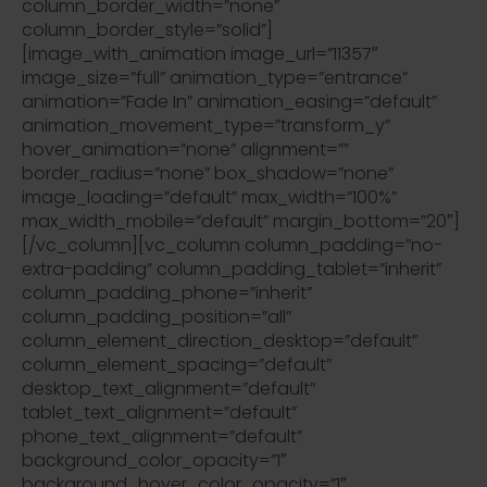
column_border_width=”none”
column_border_style=”solid”]
[image_with_animation image_url=”11357″
image_size=”full” animation_type=”entrance”
animation=”Fade In” animation_easing=”default”
animation_movement_type=”transform_y”
hover_animation=”none” alignment=””
border_radius=”none” box_shadow=”none”
image_loading=”default” max_width=”100%”
max_width_mobile=”default” margin_bottom=”20″]
[/vc_column][vc_column column_padding=”no-
extra-padding” column_padding_tablet=”inherit”
column_padding_phone=”inherit”
column_padding_position=”all”
column_element_direction_desktop=”default”
column_element_spacing=”default”
desktop_text_alignment=”default”
tablet_text_alignment=”default”
phone_text_alignment=”default”
background_color_opacity=”1″
background_hover_color_opacity=”1″