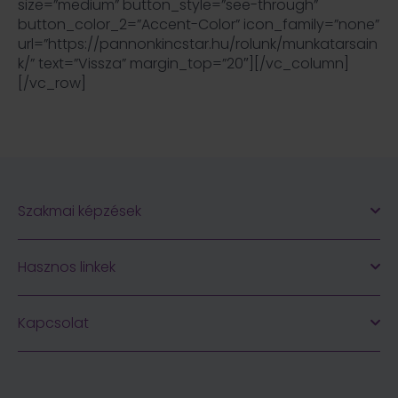
size=”medium” button_style=”see-through”
button_color_2=”Accent-Color” icon_family=”none”
url=”https://pannonkincstar.hu/rolunk/munkatarsain
k/” text=”Vissza” margin_top=”20″][/vc_column]
[/vc_row]
Szakmai képzések
Hasznos linkek
Kapcsolat