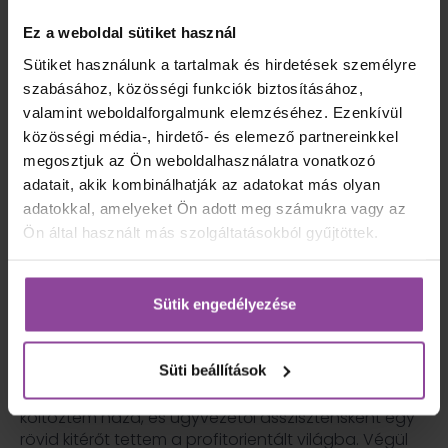
animate=”yes” custom_height=”50″]
[vc_column_text]Jelenlegi munkámat megelőzően
Ez a weboldal sütiket használ
számos különféle területről van tapasztalatom, és
Sütiket használunk a tartalmak és hirdetések személyre
külföldön is éltem négy évet, ami tovább
szabásához, közösségi funkciók biztosításához,
gazdagította az ismereteimet. Ám mindegyik
valamint weboldalforgalmunk elemzéséhez. Ezenkívül
munkahelyemben közös volt, hogy emberekkel
közösségi média-, hirdető- és elemező partnereinkkel
foglalkoztam, és azért dolgoztam, hogy az egyes
megosztjuk az Ön weboldalhasználatra vonatkozó
személyeknek vagy csoportoknak a helyzete, élete
adatait, akik kombinálhatják az adatokat más olyan
előrébb mozdulhasson.
adatokkal, amelyeket Ön adott meg számukra vagy az
Ön által használt más szolgáltatásokból gyűjtöttek.
A pályám elején művelődésszervezőként
dolgoztam, főként gyerekeknek és fiataloknak
Sütik engedélyezése
szerveztem programokat, majd párhuzamosan
kezdtem el volt állami gondozott fiatalokat segíteni.
Később úgy hozta az élet, hogy Angliában időseket
Süti beállítások
gondoztam egy rövid ideig, utána gerincsérülteket
segítettem személyi asszisztensként. 2014-ben
költöztem haza, és ügyvezetői asszisztensként egy
rövid kitérőt tettem a profitorientált világba. Végül