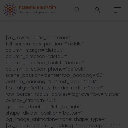
[vc_row type=”in_container”
full_screen_row_position=”middle”
column_margin=”default”
column_direction=”default”
column_direction_tablet=”default”
column_direction_phone=”default”
scene_position=”center” top_padding=”60″
bottom_padding=”60″ text_color=”dark”
text_align=”left” row_border_radius=”none”
row_border_radius_applies=”bg” overflow=”visible”
overlay_strength=”0.3″
gradient_direction=”left_to_right”
shape_divider_position=”bottom”
bg_image_animation=”none” shape_type=””]
[vc_column column_padding=”no-extra-padding”