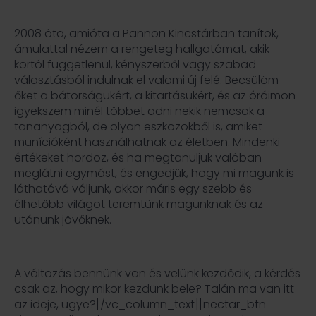
2008 óta, amióta a Pannon Kincstárban tanítok,
ámulattal nézem a rengeteg hallgatómat, akik
kortól függetlenül, kényszerből vagy szabad
választásból indulnak el valami új felé. Becsülöm
őket a bátorságukért, a kitartásukért, és az óráimon
igyekszem minél többet adni nekik nemcsak a
tananyagból, de olyan eszközökből is, amiket
munícióként használhatnak az életben. Mindenki
értékeket hordoz, és ha megtanuljuk valóban
meglátni egymást, és engedjük, hogy mi magunk is
láthatóvá váljunk, akkor máris egy szebb és
élhetőbb világot teremtünk magunknak és az
utánunk jövőknek.
A változás bennünk van és velünk kezdődik, a kérdés
csak az, hogy mikor kezdünk bele? Talán ma van itt
az ideje, ugye?[/vc_column_text][nectar_btn