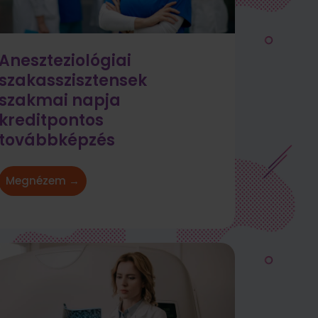
Aneszteziológiai
szakasszisztensek
szakmai napja
kreditpontos
továbbképzés
Megnézem →