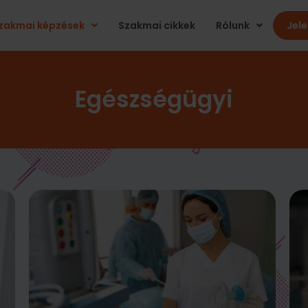
zakmai képzések
Szakmai cikkek
Rólunk
Jel
Egészségügyi