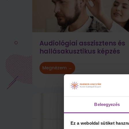
Audiológiai asszisztens és
hallásakusztikus képzés
Megnézem →
Beleegyezés
Ez a weboldal sütiket haszn