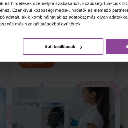
mak és hirdetések személyre szabásához, közösségi funkciók biz
hez. Ezenkívül közösségi média-, hirdető- és elemező partner
zó adatait, akik kombinálhatják az adatokat más olyan adatokka
sznált más szolgáltatásokból gyűjtöttek.
Egészségügyi
gyakorlatvezető képzés
Süti beállítások
S
Megnézem →