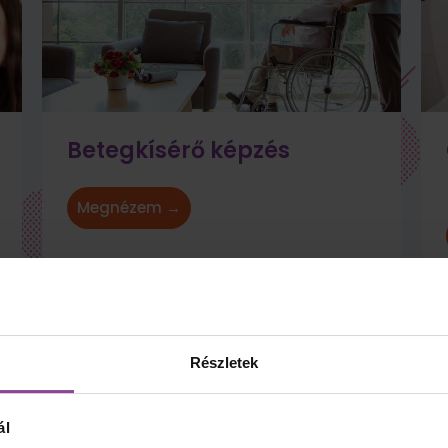
Betegkísérő képzés
Megnézem →
Részletek
ál