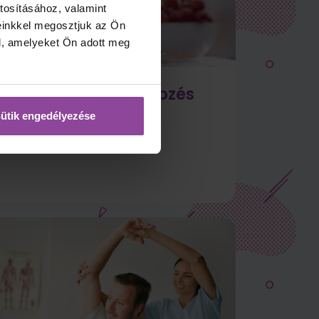
tosításához, valamint
einkkel megosztjuk az Ön
l, amelyeket Ön adott meg
Élelmezésvezető képzés
ütik engedélyezése
Megnézem →