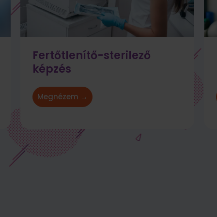
Fertőtlenítő-sterilező
képzés
Megnézem →