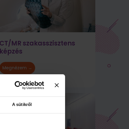
CT/MR szakasszisztens
képzés
Megnézem →
A sütikről