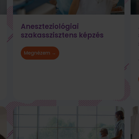
Aneszteziológiai
szakasszisztens képzés
Megnézem →