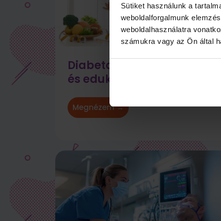
Sütiket használunk a tartal
weboldalforgalmunk elemzésé
weboldalhasználatra vonatko
számukra vagy az Ön által ha
Diabetológiai szakápoló
és edukátor képzés
Megnézem →