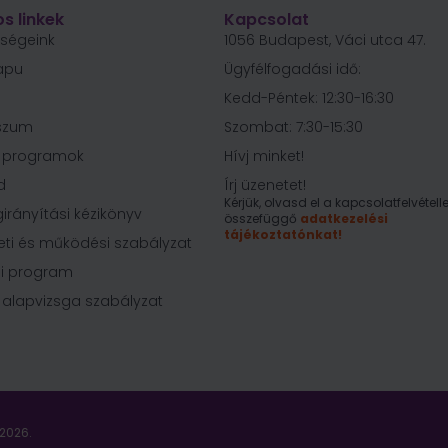
s linkek
Kapcsolat
őségeink
1056 Budapest, Váci utca 47.
apu
Ügyfélfogadási idő:
Kedd-Péntek: 12:30-16:30
szum
Szombat: 7:30-15:30
i programok
Hívj minket!
d
Írj üzenetet!
Kérjük, olvasd el a kapcsolatfelvételle
irányítási kézikönyv
összefüggő
adatkezelési
tájékoztatónkat!
eti és működési szabályzat
i program
 alapvizsga szabályzat
2026.