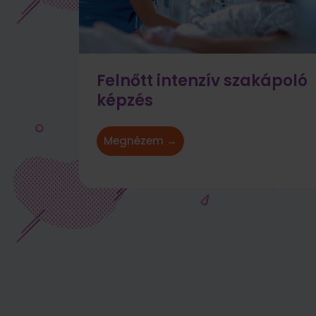
Felnőtt intenzív szakápoló
képzés
Megnézem →