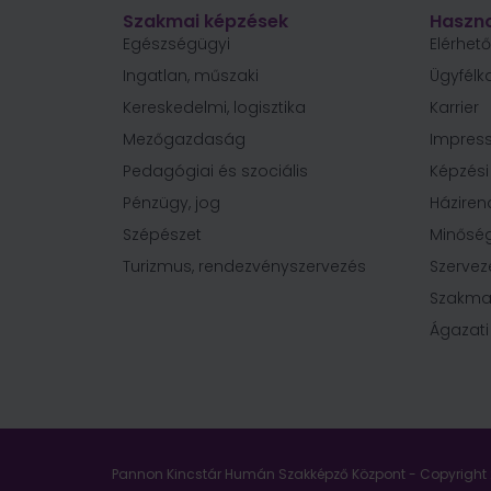
Szakmai képzések
Haszno
Egészségügyi
Elérhet
Ingatlan, műszaki
Ügyfélk
Kereskedelmi, logisztika
Karrier
Mezőgazdaság
Impres
Pedagógiai és szociális
Képzés
Pénzügy, jog
Háziren
Szépészet
Minőség
Turizmus, rendezvényszervezés
Szervez
Szakma
Ágazati
Pannon Kincstár Humán Szakképző Központ - Copyright 