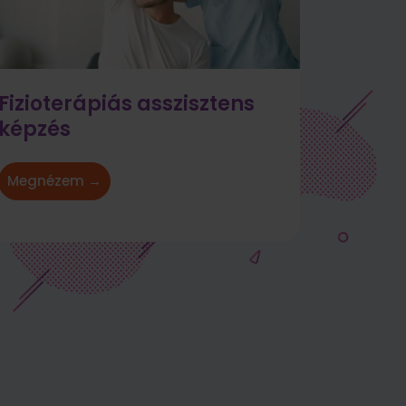
Fizioterápiás asszisztens
képzés
Megnézem →