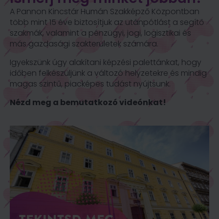
A Pannon Kincstár Humán Szakképző Központban
több mint 15 éve biztosítjuk az utánpótlást a segítő
szakmák, valamint a
pénzügyi, jogi, logisztikai és
más gazdasági szakterületek számára.
Igyekszünk úgy alakítani képzési palettánkat, hogy
időben
felkészüljünk a változó helyzetekre és mindig
magas szintű,
piacképes tudást nyújtsunk.
Nézd meg a bemutatkozó videónkat!