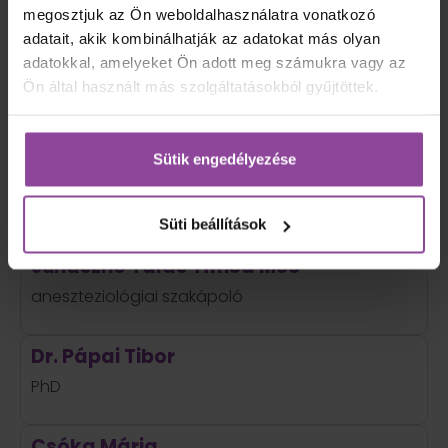
Előadóink
megosztjuk az Ön weboldalhasználatra vonatkozó
adatait, akik kombinálhatják az adatokat más olyan
adatokkal, amelyeket Ön adott meg számukra vagy az
Dr. Mácsai Előd
Ön által használt más szolgáltatásokból gyűjtöttek.
főorvos
Sütik engedélyezése
Dr. Péter Ádám
osztályvezető főorvos
Süti beállítások
Juhászné Tálas Tímea MSc
aneszteziológiai szakápoló
Dr. Pápai Tibor
PhD
Csóka Mária