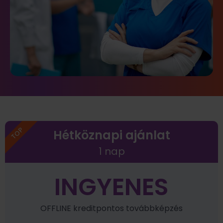
TOP
Hétköznapi ajánlat
1 nap
INGYENES
OFFLINE kreditpontos továbbképzés