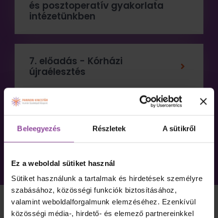
és posztoperatív gyakorlata
intézetünkben
7. előadás - Kórházi
újraélesztés
8. előadás - A mesterséges
intelligencia az
Beleegyezés
Részletek
A sütikről
aneszteziológiában
Ez a weboldal sütiket használ
Sütiket használunk a tartalmak és hirdetések személyre
szabásához, közösségi funkciók biztosításához,
valamint weboldalforgalmunk elemzéséhez. Ezenkívül
közösségi média-, hirdető- és elemező partnereinkkel