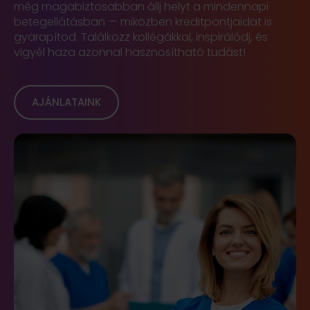
még magabiztosabban állj helyt a mindennapi
betegellátásban — miközben kreditpontjaidat is
gyarapítod. Találkozz kollégákkal, inspirálódj, és
vigyél haza azonnal hasznosítható tudást!
AJÁNLATAINK