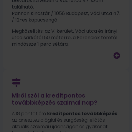
belváros szívében a Váci utca 47. szám
található.
Pannon Kincstár / 1056 Budapest, Váci utca 47.
/ 12-es kapucsengő
Megközelítés: az V. kerület, Váci utca és Irányi
utca sarkától 50 méterre, a Ferenciek terétől
mindössze 1 perc sétára.
Miről szól a kreditpontos
továbbképzés szalmai nap?
A 18 pontot érő
kreditpontos továbbképzés
az aneszteziológiai és sürgősségi ellátás
aktuális szakmai újdonságait és gyakorlati