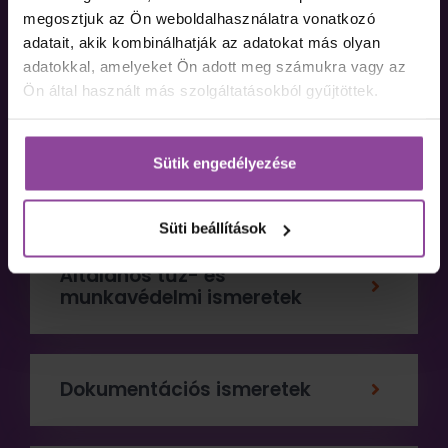
megosztjuk az Ön weboldalhasználatra vonatkozó
adatait, akik kombinálhatják az adatokat más olyan
Jogi és szakmai ismeretek
adatokkal, amelyeket Ön adott meg számukra vagy az
Ön által használt más szolgáltatásokból gyűjtöttek.
Pszichológiai és
Sütik engedélyezése
kommunikációs ismeretek
Süti beállítások
Általános tűz- és
munkavédelmi ismeretek
Dokumentációs ismeretek