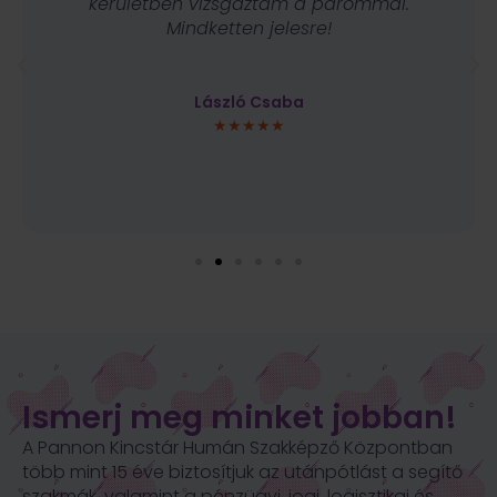
kerületben vizsgáztam a párommal.
Mindketten jelesre!
László Csaba
★★★★★
Ismerj meg minket jobban!
A Pannon Kincstár Humán Szakképző Központban
több mint 15 éve biztosítjuk az utánpótlást a segítő
szakmák, valamint a
pénzügyi, jogi, logisztikai és