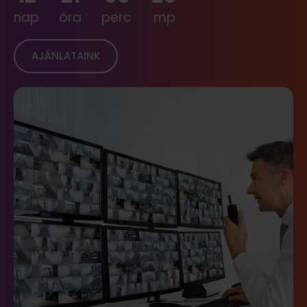
nap
óra
perc
mp
AJÁNLATAINK