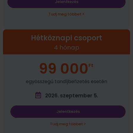
Jelentkezés
Tudj meg többet >
Hétköznapi csoport
4 hónap
99 000
Ft
egyösszegű tandíjbefizetés esetén
2026. szeptember 5.
Jelentkezés
Tudj meg többet >