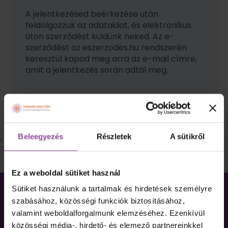
A jelentkezésed beérkezése után
feldolgozzuk az adataidat, és elektronikus
úton szerződést küldünk neked. Az e-
szerződést az eszerzodes.hu rendszerén
keresztül kapod meg arra az e-mail címre,
amit a jelentkezés során adtál meg.
Beleegyezés
Részletek
A sütikről
Ez a weboldal sütiket használ
Sütiket használunk a tartalmak és hirdetések személyre
szabásához, közösségi funkciók biztosításához,
Tananyagegységek
valamint weboldalforgalmunk elemzéséhez. Ezenkívül
közösségi média-, hirdető- és elemező partnereinkkel