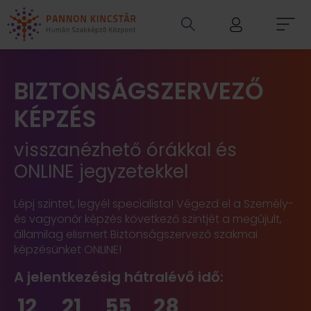
BIZTONSÁGSZERVEZŐ
KÉPZÉS
visszanézhető órákkal és
ONLINE jegyzetekkel
Lépj szintet, legyél specialista! Végezd el a Személy-
és vagyonőr képzés következő szintjét a megújult,
államilag elismert Biztonságszervező szakmai
képzésünket ONLINE!
A jelentkezésig hátralévő idő:
12
21
55
27