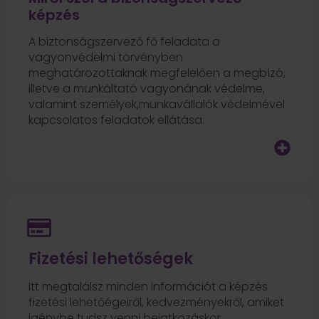
képzés
A biztonságszervező fő feladata a
vagyonvédelmi törvényben
meghatározottaknak megfelelően a megbízó,
illetve a munkáltató vagyonának védelme,
valamint személyek,munkavállalók védelmével
kapcsolatos feladatok ellátása.
Fizetési lehetőségek
Itt megtalálsz minden információt a képzés
fizetési lehetőégeiről, kedvezményekről, amiket
igénybe tudsz venni beiatkozáskor.