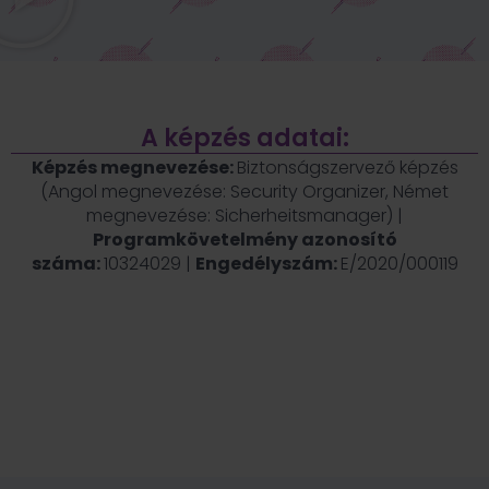
A képzés adatai:
Képzés megnevezése:
Biztonságszervező képzés
(Angol megnevezése: Security Organizer, Német
megnevezése: Sicherheitsmanager) |
Programkövetelmény azonosító
száma:
10324029
|
Engedélyszám:
E/2020/000119
Fogy az idő, jelentkezz még ma!
12
22
54
27
nap
óra
perc
mp