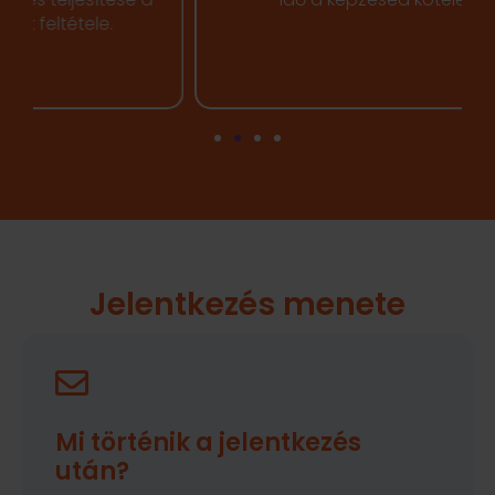
Jelentkezés menete
Mi történik a jelentkezés
után?