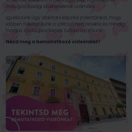
más gazdasági szakterületek számára.
Igyekszünk úgy alakítani képzési palettánkat, hogy
időben
felkészüljünk a változó helyzetekre és mindig
magas szintű,
piacképes tudást nyújtsunk.
Nézd meg a bemutatkozó videónkat!