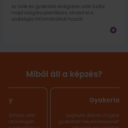
Az órák és gyakorlat elvégzése után tudsz
majd vizsgára jelentkezni, olvasd el a
szükséges információkat hozzá!
Miből áll a képzés?
Gyakorlat
Segítünk abban, hogyan fogj hozzá
gyakorlati helyed kereséséhez. A gyakorlati
idő a képzésed kötelező része.