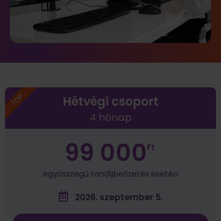
TOP
Hétvégi csoport
4 hónap
99 000
Ft
egyösszegű tandíjbefizetés esetén
2026. szeptember 5.