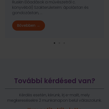
Buehner) Szakterületeim: klinikai kémia,
immunkémia, mikrobiológia,
haemosztazeológia, ...
Bővebben →
További kérdésed van?
Kérdés esetén, kérünk, írj e-mailt, mely
megkeresésekre 2 munkanapon belül válaszolunk.