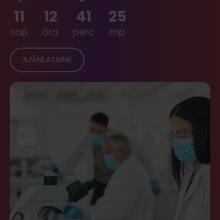
11
12
41
23
nap
óra
perc
mp
AJÁNLATAINK