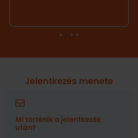
Jelentkezés menete
Mi fog történni az e-szerződés
aláírása után?