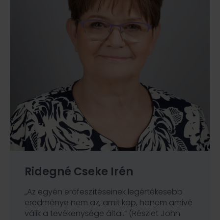
Rácz Zoltán
„Lehet, hogy elfelejtik mit mondtál nekik, de
soha nem fogják elfelejteni, hogy hogyan
érezték magukat szavaidtól.” (Carl Wiliam