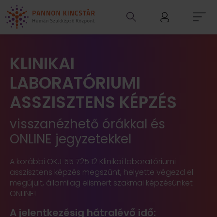
KLINIKAI
LABORATÓRIUMI
ASSZISZTENS KÉPZÉS
visszanézhető órákkal és
ONLINE jegyzetekkel
A korábbi OKJ 55 725 12 Klinikai laboratóriumi
asszisztens képzés megszűnt, helyette végezd el
megújult, államilag elismert szakmai képzésünket
ONLINE!
A jelentkezésig hátralévő idő: