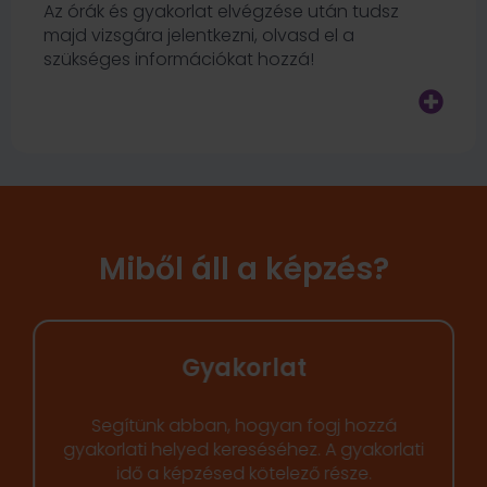
Az órák és gyakorlat elvégzése után tudsz
majd vizsgára jelentkezni, olvasd el a
szükséges információkat hozzá!
Miből áll a képzés?
Gyakorlat
Segítünk abban, hogyan fogj hozzá
gyakorlati helyed kereséséhez. A gyakorlati
idő a képzésed kötelező része.