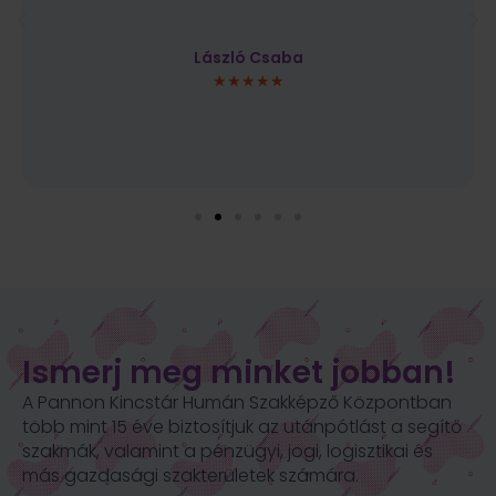
László Csaba
★★★★★
Ismerj meg minket jobban!
A Pannon Kincstár Humán Szakképző Központban
több mint 15 éve biztosítjuk az utánpótlást a segítő
szakmák, valamint a
pénzügyi, jogi, logisztikai és
más gazdasági szakterületek számára.