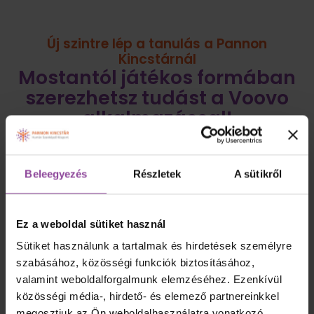
Új szintre lép a tanulás a Pannon
Kincstárnál
Mostantól játékos formában
szerezhetsz tudást a Voovo
alkalmazással!
Beleegyezés
Részletek
A sütikről
Ez a weboldal sütiket használ
Sütiket használunk a tartalmak és hirdetések személyre
szabásához, közösségi funkciók biztosításához,
valamint weboldalforgalmunk elemzéséhez. Ezenkívül
közösségi média-, hirdető- és elemező partnereinkkel
megosztjuk az Ön weboldalhasználatra vonatkozó