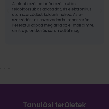
Az aláírást követően hozzáférést kapsz
elektronikus portálunkhoz, ahol
megadhatod a fizetési módot, a
költségviselőt (pl. cég vagy
magánszemély), feltöltheted a
kedvezményhez szükséges igazolásokat,
valamint a személyazonosító okmányod
másolatát is.
Tanulási területek