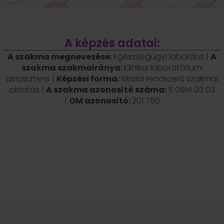
A képzés adatai:
A szakma megnevezése:
Egészségügyi laboráns |
A
szakma szakmairánya:
Klinikai laboratóriumi
asszisztens |
Képzési forma:
iskolai rendszerű szakmai
oktatás |
A szakma azonosító száma:
5 0914 03 03
|
OM azonosító:
201 786
Fogy az idő, jelentkezz még ma!
11
12
41
23
nap
óra
perc
mp