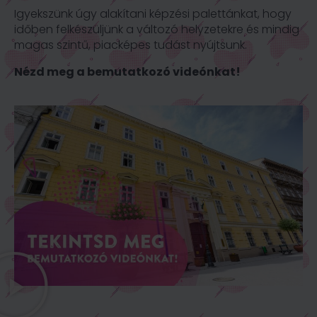
Igyekszünk úgy alakítani képzési palettánkat, hogy
időben
felkészüljünk a változó helyzetekre és mindig
magas szintű,
piacképes tudást nyújtsunk.
Nézd meg a bemutatkozó videónkat!