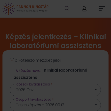
Képzés jelentkezés – Klinikai
laboratóriumi asszisztens
"
" a kötelező mezőket jelöli
*
Klinikai laboratóriumi
A képzés neve:
asszisztens
Időszak kiválasztása
*
Csoport kiválasztása
*