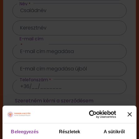
Név
*
E-mail cím
*
Telefonszám
*
Szeretném kérni a szerződésem
előkészítését
Válaszd az IGEN-t a gyorsabb ügyintézés
érdekében! Amennyiben az IGEN-t választod,
úgy a szerződés előkészítéshez szükséges
Beleegyezés
Részletek
A sütikről
minden adatodat megadhatod, így