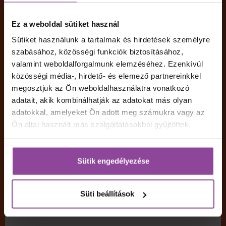
rendszerünk akár azonnal küldheti e-mail
címedre a képzés e-szerződését, így
Ez a weboldal sütiket használ
hamarabb végezhetsz a beiratkozás
folyamatával.
Sütiket használunk a tartalmak és hirdetések személyre
szabásához, közösségi funkciók biztosításához,
igen
nem
valamint weboldalforgalmunk elemzéséhez. Ezenkívül
Megjegyzés
közösségi média-, hirdető- és elemező partnereinkkel
megosztjuk az Ön weboldalhasználatra vonatkozó
adatait, akik kombinálhatják az adatokat más olyan
adatokkal, amelyeket Ön adott meg számukra vagy az
Ön által használt más szolgáltatásokból gyűjtöttek.
Hozzájárulok, hogy a Pannon Kincstár a választott
képzéssel kapcsolatban tájékoztasson, ezzel
összefüggésben személyes adataimat kezelje az
Sütik engedélyezése
Adatkezelési tájékoztatóban
foglaltak szerint.
Hírlevél
*
Szeretnék feliratkozni a Pannon Kincstár
Süti beállítások
hírlevelére, hogy a képzésről további
információkat kapjak.