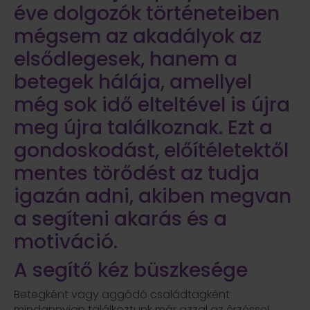
éve dolgozók történeteiben
mégsem az akadályok az
elsődlegesek, hanem a
betegek hálája, amellyel
még sok idő elteltével is újra
meg újra találkoznak. Ezt a
gondoskodást, előítéletektől
mentes törődést az tudja
igazán adni, akiben megvan
a segíteni akarás és a
motiváció.
A segítő kéz büszkesége
Betegként vagy aggódó családtagként
mindannyian találkoztunk már azzal az érzéssel,