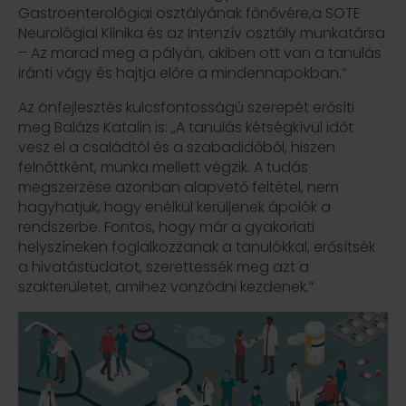
Gastroenterológiai osztályának főnővére,a SOTE
Neurológiai Klinika és az Intenzív osztály munkatársa
– Az marad meg a pályán, akiben ott van a tanulás
iránti vágy és hajtja előre a mindennapokban.”
Az önfejlesztés kulcsfontosságú szerepét erősíti
meg Balázs Katalin is: „A tanulás kétségkívül időt
vesz el a családtól és a szabadidőből, hiszen
felnőttként, munka mellett végzik. A tudás
megszerzése azonban alapvető feltétel, nem
hagyhatjuk, hogy enélkül kerüljenek ápolók a
rendszerbe. Fontos, hogy már a gyakorlati
helyszíneken foglalkozzanak a tanulókkal, erősítsék
a hivatástudatot, szerettessék meg azt a
szakterületet, amihez vonzódni kezdenek.”