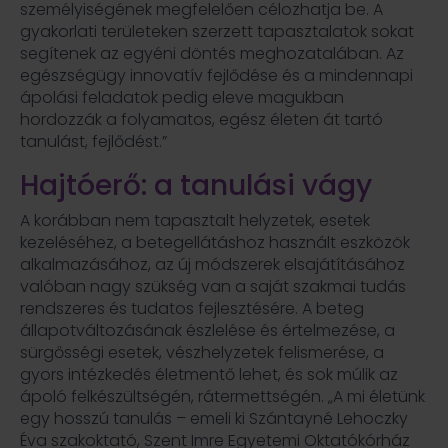
személyiségének megfelelően célozhatja be. A
gyakorlati területeken szerzett tapasztalatok sokat
segítenek az egyéni döntés meghozatalában. Az
egészségügy innovatív fejlődése és a mindennapi
ápolási feladatok pedig eleve magukban
hordozzák a folyamatos, egész életen át tartó
tanulást, fejlődést.”
Hajtóerő: a tanulási vágy
A korábban nem tapasztalt helyzetek, esetek
kezeléséhez, a betegellátáshoz használt eszközök
alkalmazásához, az új módszerek elsajátításához
valóban nagy szükség van a saját szakmai tudás
rendszeres és tudatos fejlesztésére. A beteg
állapotváltozásának észlelése és értelmezése, a
sürgősségi esetek, vészhelyzetek felismerése, a
gyors intézkedés életmentő lehet, és sok múlik az
ápoló felkészültségén, rátermettségén. „A mi életünk
egy hosszú tanulás – emeli ki Szántayné Lehoczky
Éva szakoktató, Szent Imre Egyetemi Oktatókórház