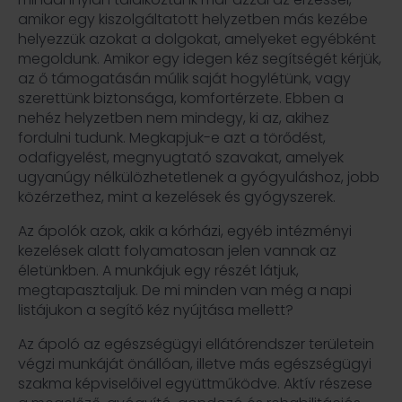
amikor egy kiszolgáltatott helyzetben más kezébe
helyezzük azokat a dolgokat, amelyeket egyébként
megoldunk. Amikor egy idegen kéz segítségét kérjük,
az ő támogatásán múlik saját hogylétünk, vagy
szerettünk biztonsága, komfortérzete. Ebben a
nehéz helyzetben nem mindegy, ki az, akihez
fordulni tudunk. Megkapjuk-e azt a törődést,
odafigyelést, megnyugtató szavakat, amelyek
ugyanúgy nélkülözhetetlenek a gyógyuláshoz, jobb
közérzethez, mint a kezelések és gyógyszerek.
Az ápolók azok, akik a kórházi, egyéb intézményi
kezelések alatt folyamatosan jelen vannak az
életünkben. A munkájuk egy részét látjuk,
megtapasztaljuk. De mi minden van még a napi
listájukon a segítő kéz nyújtása mellett?
Az ápoló az egészségügyi ellátórendszer területein
végzi munkáját önállóan, illetve más egészségügyi
szakma képviselőivel együttműködve. Aktív részese