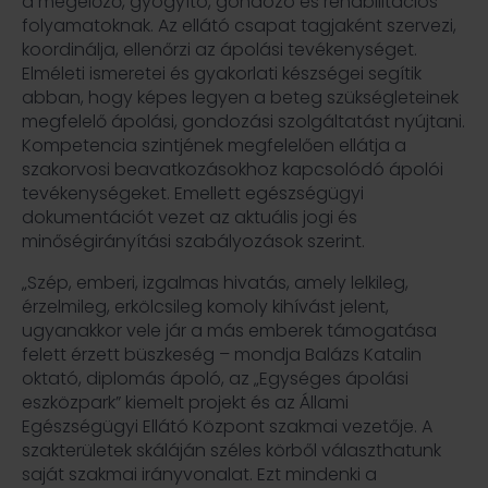
a megelőző, gyógyító, gondozó és rehabilitációs
folyamatoknak. Az ellátó csapat tagjaként szervezi,
koordinálja, ellenőrzi az ápolási tevékenységet.
Elméleti ismeretei és gyakorlati készségei segítik
abban, hogy képes legyen a beteg szükségleteinek
megfelelő ápolási, gondozási szolgáltatást nyújtani.
Kompetencia szintjének megfelelően ellátja a
szakorvosi beavatkozásokhoz kapcsolódó ápolói
tevékenységeket. Emellett egészségügyi
dokumentációt vezet az aktuális jogi és
minőségirányítási szabályozások szerint.
„Szép, emberi, izgalmas hivatás, amely lelkileg,
érzelmileg, erkölcsileg komoly kihívást jelent,
ugyanakkor vele jár a más emberek támogatása
felett érzett büszkeség – mondja Balázs Katalin
oktató, diplomás ápoló, az „Egységes ápolási
eszközpark” kiemelt projekt és az Állami
Egészségügyi Ellátó Központ szakmai vezetője. A
szakterületek skáláján széles körből választhatunk
saját szakmai irányvonalat. Ezt mindenki a