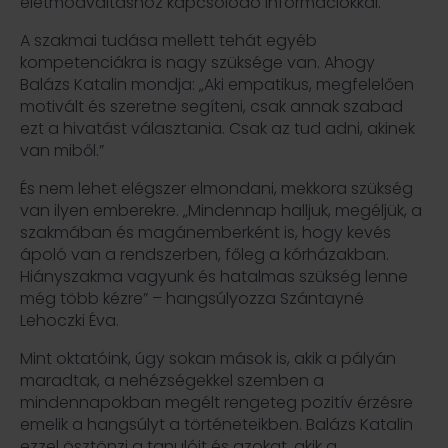
életmódváltáshoz kapcsolódó információkkal.
A szakmai tudása mellett tehát egyéb
kompetenciákra is nagy szüksége van. Ahogy
Balázs Katalin mondja: „Aki empatikus, megfelelően
motivált és szeretne segíteni, csak annak szabad
ezt a hivatást választania. Csak az tud adni, akinek
van miből.”
És nem lehet elégszer elmondani, mekkora szükség
van ilyen emberekre. „Mindennap halljuk, megéljük, a
szakmában és magánemberként is, hogy kevés
ápoló van a rendszerben, főleg a kórházakban.
Hiányszakma vagyunk és hatalmas szükség lenne
még több kézre” – hangsúlyozza Szántayné
Lehoczki Éva.
Mint oktatóink, úgy sokan mások is, akik a pályán
maradtak, a nehézségekkel szemben a
mindennapokban megélt rengeteg pozitív érzésre
emelik a hangsúlyt a történeteikben. Balázs Katalin
ezzel ösztönzi a tanulóit és azokat, akik a