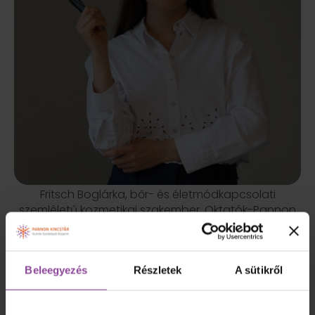
Fritsch Boglárka, bőr- és életmódkapcsolati
szemléletű kozmetikai szakember, Oktatók-Pannon
Kincstár Longevity mentor képzés
Fritsch Boglárka
Beleegyezés
Részletek
A sütikről
Bőr- és életmódkapcsolati szemléletű kozmetikai