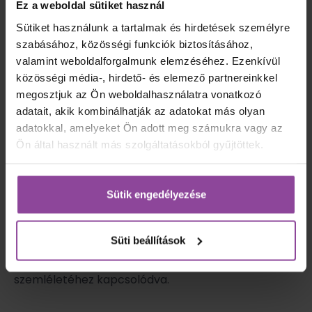
Ez a weboldal sütiket használ
szakemberként a test egyensúlyát állítom a bőr
egészségének és szépségének szolgálatába. A bőrt
Sütiket használunk a tartalmak és hirdetések személyre
komplex visszajelző rendszernek tekintem, amely
szabásához, közösségi funkciók biztosításához,
tükrözi az életmód, a stressz és a hormonális
valamint weboldalforgalmunk elemzéséhez. Ezenkívül
működés hatásait.
közösségi média-, hirdető- és elemező partnereinkkel
megosztjuk az Ön weboldalhasználatra vonatkozó
Meggyőződésem, hogy a hosszú élet csak testi-lelki
adatait, akik kombinálhatják az adatokat más olyan
egyensúllyal együtt értelmezhető. Munkámban a
adatokkal, amelyeket Ön adott meg számukra vagy az
prevencióra, az állapotmegőrzésre és a
regeneráció támogatására helyezem a hangsúlyt,
Ön által használt más szolgáltatásokból gyűjtöttek.
integrált szemlélettel. A modern életmód korai
terhelései megerősítettek abban, hogy a
bőrtünetek mögött mindig rendszerszintű
Sütik engedélyezése
összefüggések állnak.
Célom a test egészséges jövőjének megteremtése,
Süti beállítások
kortól függetlenül, a méltóságteljes és magas
életminőségű öregedés érdekében, a longevity
szemléletéhez kapcsolódva.