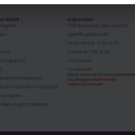
s linkek
Kapcsolat
őségeink
1056 Budapest, Váci utca 47.
apu
Ügyfélfogadási idő:
Kedd-Péntek: 12:30-16:30
szum
Szombat: 7:30-15:30
i programok
Hívj minket!
d
Írj üzenetet!
Kérjük, olvasd el a kapcsolatfelvételle
irányítási kézikönyv
összefüggő
adatkezelési
tájékoztatónkat!
eti és működési szabályzat
i program
 alapvizsga szabályzat