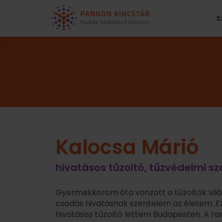
S
Kalocsa Márió
hivatásos tűzoltó, tűzvédelmi 
Gyermekkorom óta vonzott a tűzoltók vil
csodás hivatásnak szentelem az életem. Ez 
hivatásos tűzoltó lettem Budapesten. A ran