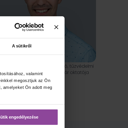
A sütikről
locsa Márió, hivatásos tűzoltó, tűzvédelmi
szakmérnök, a Pannon Kincstár oktatója
tosításához, valamint
einkkel megosztjuk az Ön
l, amelyeket Ön adott meg
ütik engedélyezése