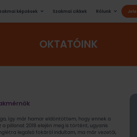
zakmai képzések
Szakmai cikkek
Rólunk
Jel
OKTATÓINK
szakmérnök
ága, így már hamar eldöntöttem, hogy ennek a
a pillanat 2018 elején meg is történt, ugyanis
glétra legalsó fokáról indultam, ma már vezetői,