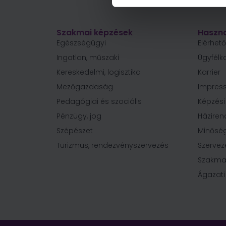
Szakmai képzések
Haszno
Egészségügyi
Elérhet
Ingatlan, műszaki
Ügyfélk
Kereskedelmi, logisztika
Karrier
Mezőgazdaság
Impres
Pedagógiai és szociális
Képzés
Pénzügy, jog
Háziren
Szépészet
Minőség
Turizmus, rendezvényszervezés
Szervez
Szakma
Ágazati