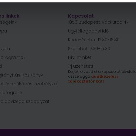
s linkek
Kapcsolat
őségeink
1056 Budapest, Váci utca 47.
apu
Ügyfélfogadási idő:
Kedd-Péntek: 12:30-16:30
szum
Szombat: 7:30-15:30
i programok
Hívj minket!
d
Írj üzenetet!
Kérjük, olvasd el a kapcsolatfelvételle
irányítási kézikönyv
összefüggő
adatkezelési
tájékoztatónkat!
eti és működési szabályzat
i program
 alapvizsga szabályzat