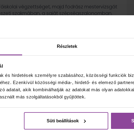
 főiskolai végzettséget, majd fodrász mestervizsgát
észeti szakmában, a saját szépségszalonomban.
lati tantárgyakat a szakterületemen az alábbi
épzési Centrum, Eötvös József Technikum és immár
ozmetikus, kéz- és lábápoló technikus nappali és
rlatból.
Részletek
z- és lábápoló versenyen voltam zsűritag, ahol
s kollégákkal ismerkedtem meg. A szegedi,
éti vizsgaközpont vizsgáztatói közé választottak,
ál
éget folytatok.
mak és hirdetések személyre szabásához, közösségi funkciók biz
hez. Ezenkívül közösségi média-, hirdető- és elemező partner
zó adatait, akik kombinálhatják az adatokat más olyan adatokka
sznált más szolgáltatásokból gyűjtöttek.
Süti beállítások
S