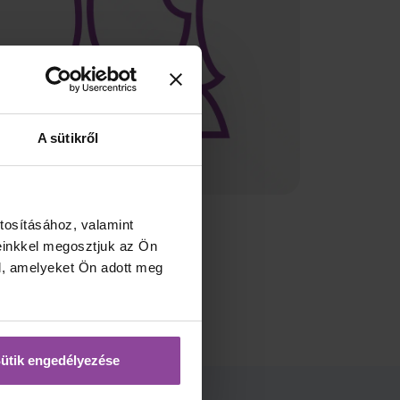
A sütikről
tosításához, valamint
einkkel megosztjuk az Ön
l, amelyeket Ön adott meg
ütik engedélyezése