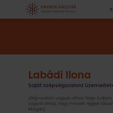
S
Labádi Ilona
Saját szépségszalont üzemeltet
„Elég realista vagyok ahhoz, hogy tudjam,
vagyok ahhoz, hogy minden reggel rász
Morgan)