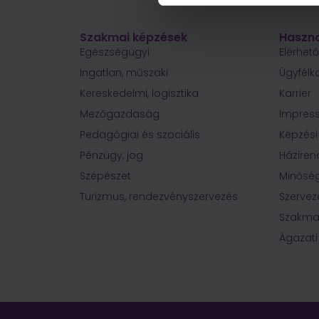
Szakmai képzések
Haszno
Egészségügyi
Elérhet
Ingatlan, műszaki
Ügyfélk
Kereskedelmi, logisztika
Karrier
Mezőgazdaság
Impres
Pedagógiai és szociális
Képzés
Pénzügy, jog
Háziren
Szépészet
Minőség
Turizmus, rendezvényszervezés
Szervez
Szakma
Ágazati