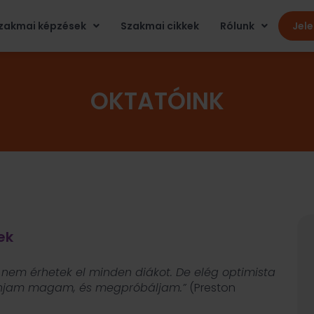
zakmai képzések
Szakmai cikkek
Rólunk
Jel
OKTATÓINK
ek
 nem érhetek el minden diákot. De elég optimista
ánjam magam, és megpróbáljam.”
(Preston