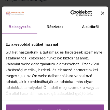
„Az információ korában nincsenek határok.
Határokat csak magunk szabhatunk. Ha valami
nagyot akarsz készíteni, nem dollármilliókra,
csak megfelelő mennyiségű pizzára, diétás
Beleegyezés
Részletek
A sütikről
kólára, egy olcsó PC-re, és mindenekelőtt elég
eltökéltségre van szükséged.”
(John Carmack)
Ez a weboldal sütiket használ
Szakterületeim:
Cad/Cam Technológiák a
Sütiket használunk a tartalmak és hirdetések személyre
tervezéstől a 3D nyomtatásig, fogászati prevenció
szabásához, közösségi funkciók biztosításához,
és szájhigiénia, üzleti modell témái.
valamint weboldalforgalmunk elemzéséhez. Ezenkívül
Szakmai előmenetelemet a Straumann cégnél
közösségi média-, hirdető- és elemező partnereinkkel
kezdtem. Itt volt lehetőségem elsajátítani és
megosztjuk az Ön weboldalhasználatra vonatkozó
értékesíteni a Dental Wings Szoftver innovatív
adatait, akik kombinálhatják az adatokat más olyan
rendszereit. A későbbiekben saját labort
adatokkal, amelyeket Ön adott meg számukra vagy az
üzemeltetve 3D nyomtatók felé specializálódtam és
Ön által használt más szolgáltatásokból gyűjtöttek.
a Dental Wings szoftver individuális megoldásait
tovább felhasználva készítettem a fogtechnikai
munkáimat.