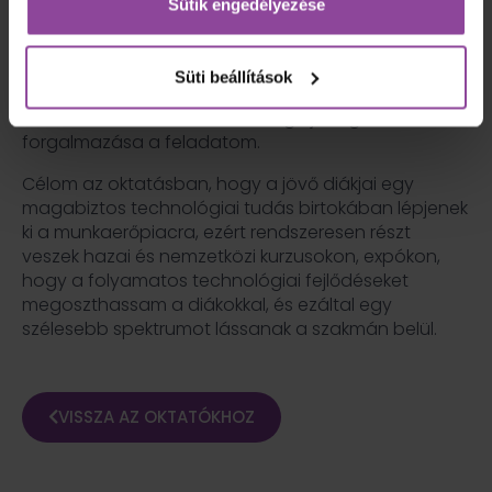
Sütik engedélyezése
A Pannon Kincstárban 2021-ben kezdtem az
oktatást.
Süti beállítások
Jelenleg a Philipsnél dolgozom, mint szájápolási
értékesítő, a szónikus technológiájú fogkefék
forgalmazása a feladatom.
Célom az oktatásban, hogy a jövő diákjai egy
magabiztos technológiai tudás birtokában lépjenek
ki a munkaerőpiacra, ezért rendszeresen részt
veszek hazai és nemzetközi kurzusokon, expókon,
hogy a folyamatos technológiai fejlődéseket
megoszthassam a diákokkal, és ezáltal egy
szélesebb spektrumot lássanak a szakmán belül.
VISSZA AZ OKTATÓKHOZ