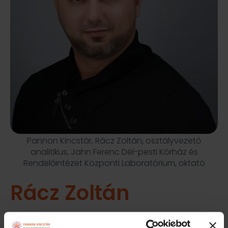
Pannon Kincstár, Rácz Zoltán, osztályvezető
analitikus, Jahn Ferenc Dél-pesti Kórház és
Rendelőintézet Központi Laboratórium, oktató
Rácz Zoltán
Osztályvezető analitikus