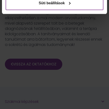
2020 óta dolgozom.
Süti beállítások
A labor világa szerteágazó. Labordiagnosztika nélkül
elképzelhetetlen a mai modern orvostudomány,
mivel alapvető szerepet tölt be a betegek
diagnózisának felállításában, valamint a terápia
kidolgozásában. A tanítványaimat és leendő
tanulóimat arra bátorítom, legyenek részesei ennek
a sokrétű és izgalmas tudománynak!
VISSZA AZ OKTATÓKHOZ
Szakmai képzések