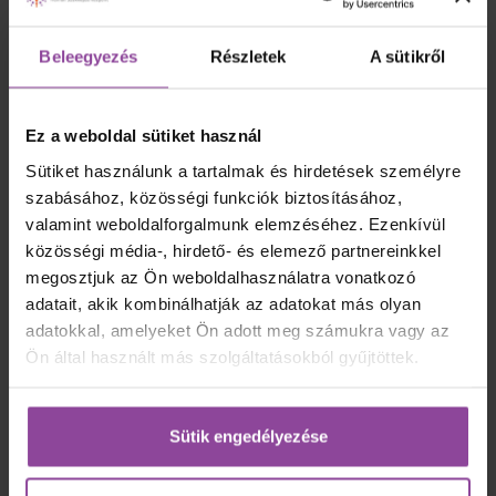
Jahn Ferenc Dél-pesti Kórház és Rendelőintézet
Központi Laboratórium
Beleegyezés
Részletek
A sütikről
„Lehet, hogy elfelejtik mit mondtál nekik, de
soha nem fogják elfelejteni, hogy hogyan
Ez a weboldal sütiket használ
érezték magukat szavaidtól.”
Sütiket használunk a tartalmak és hirdetések személyre
(Carl Wiliam Buehner)
szabásához, közösségi funkciók biztosításához,
Szakterületeim: k
linikai kémia, immunkémia,
valamint weboldalforgalmunk elemzéséhez. Ezenkívül
mikrobiológia, haemosztazeológia, hematológia,
közösségi média-, hirdető- és elemező partnereinkkel
vizeletdiagnosztika, valamint teljes gyakorlati
megosztjuk az Ön weboldalhasználatra vonatkozó
oktatás.
adatait, akik kombinálhatják az adatokat más olyan
A Jahn Ferenc Dél-pesti Kórház és Rendelőintézet
adatokkal, amelyeket Ön adott meg számukra vagy az
Központi Laboratórium osztályvezető
Ön által használt más szolgáltatásokból gyűjtöttek.
analitikusaként dolgozom. Igyekszem a tudásomat
folyamatosan bővíteni, így jelenleg a Pécsi
Tudományegyetem Klinikai Laboratóriumi Kutató
Sütik engedélyezése
mesterképzését folytatom.
A Pannon Kincstár Humán Szakképző Központban