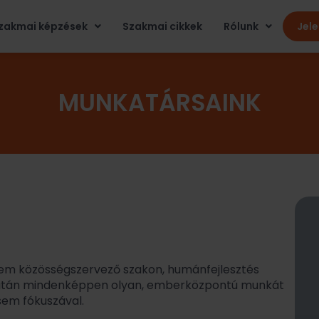
zakmai képzések
Szakmai cikkek
Rólunk
Jel
MUNKATÁRSAINK
em közösségszervező szakon, humánfejlesztés
e után mindenképpen olyan, emberközpontú munkát
sem fókuszával.