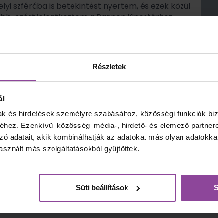
yi szférába is betekintést nyertem, és ezek közül
ebb, ezért jelentkeztem a Pannon Kincstárhoz.
képzések tanulóinak ügyeit intézem a teljes
a hozzám fordulóknak a legjobb tudásom szerint
Részletek
y minél több helyre eljussak, hiszen minden új hely
atokkal gazdagít. A divat és a szépségápolás világa
oglalkozni a szabadidőmben. Emellett szabadidőmet a
ál
 programokkal töltöm.
mak és hirdetések személyre szabásához, közösségi funkciók biz
hez. Ezenkívül közösségi média-, hirdető- és elemező partner
zó adatait, akik kombinálhatják az adatokat más olyan adatokka
sznált más szolgáltatásokból gyűjtöttek.
Süti beállítások
S