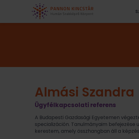
S
Almási Szandra
Ügyfélkapcsolati referens
A Budapesti Gazdasági Egyetemen végezt
specializáción. Tanulmányaim befejezés
kerestem, amely összhangban áll a képzé