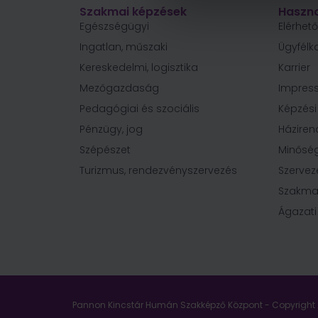
Szakmai képzések
Haszno
Egészségügyi
Elérhet
Ingatlan, műszaki
Ügyfélk
Kereskedelmi, logisztika
Karrier
Mezőgazdaság
Impres
Pedagógiai és szociális
Képzés
Pénzügy, jog
Háziren
Szépészet
Minőség
Turizmus, rendezvényszervezés
Szervez
Szakma
Ágazati
Pannon Kincstár Humán Szakképző Központ - Copyright 