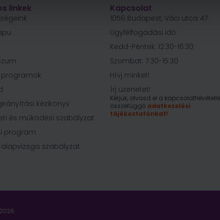
s linkek
Kapcsolat
őségeink
1056 Budapest, Váci utca 47.
apu
Ügyfélfogadási idő:
Kedd-Péntek: 12:30-16:30
szum
Szombat: 7:30-15:30
i programok
Hívj minket!
d
Írj üzenetet!
Kérjük, olvasd el a kapcsolatfelvételle
irányítási kézikönyv
összefüggő
adatkezelési
tájékoztatónkat!
eti és működési szabályzat
i program
 alapvizsga szabályzat
2026.