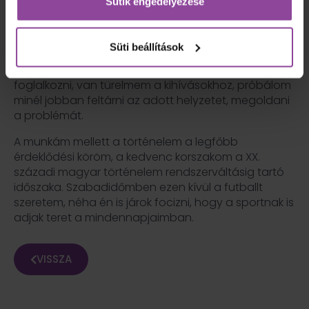
Sütik engedélyezése
Jó megélni, ha a hozzám forduló tanulók sikeresen
elvégzik a képzést, minél gördülékenyebb
Süti beállítások
ügyintézéssel. Ebben pedig leginkább arra tudok
támaszkodni, hogy tényleg szeretek az emberekkel
foglalkozni, van türelmem a kihívásokhoz, próbálom
minél jobban feltárni az adott helyzetet, megoldani
a problémát.
A munkám mellett a történelem a legfőbb
érdeklődési köröm, a kedvenc korszakom a XX.
századi magyar történelem rendszerváltásig tartó
időszaka. Szabadidőmben ezen kívül a futballt
szeretem, néha én is járok focizni, hogy a sportnak is
adjak teret a mindennapjaimban.
VISSZA