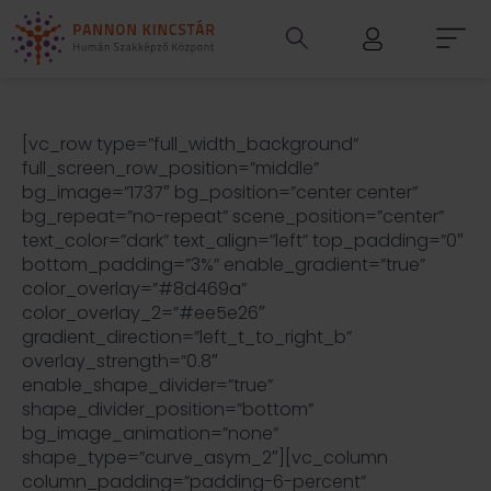
[vc_row type=”full_width_background”
full_screen_row_position=”middle”
bg_image=”1737″ bg_position=”center center”
bg_repeat=”no-repeat” scene_position=”center”
text_color=”dark” text_align=”left” top_padding=”0″
bottom_padding=”3%” enable_gradient=”true”
color_overlay=”#8d469a”
color_overlay_2=”#ee5e26″
gradient_direction=”left_t_to_right_b”
overlay_strength=”0.8″
enable_shape_divider=”true”
shape_divider_position=”bottom”
bg_image_animation=”none”
shape_type=”curve_asym_2″][vc_column
column_padding=”padding-6-percent”