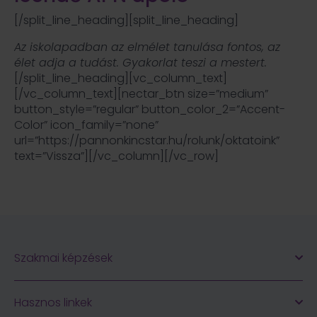
[/split_line_heading][split_line_heading]
Az iskolapadban az elmélet tanulása fontos, az
élet adja a tudást. Gyakorlat teszi a mestert.
[/split_line_heading][vc_column_text]
[/vc_column_text][nectar_btn size=”medium”
button_style=”regular” button_color_2=”Accent-
Color” icon_family=”none”
url=”https://pannonkincstar.hu/rolunk/oktatoink”
text=”Vissza”][/vc_column][/vc_row]
Szakmai képzések
Hasznos linkek