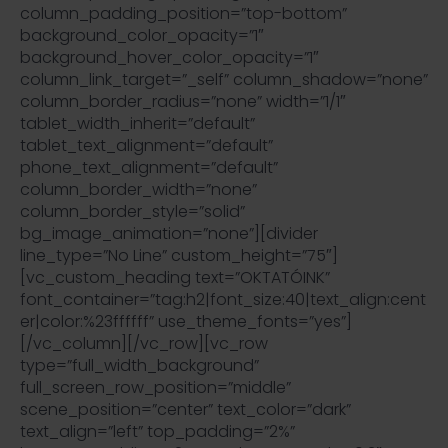
column_padding_position=”top-bottom”
background_color_opacity=”1″
background_hover_color_opacity=”1″
column_link_target=”_self” column_shadow=”none”
column_border_radius=”none” width=”1/1″
tablet_width_inherit=”default”
tablet_text_alignment=”default”
phone_text_alignment=”default”
column_border_width=”none”
column_border_style=”solid”
bg_image_animation=”none”][divider
line_type=”No Line” custom_height=”75″]
[vc_custom_heading text=”OKTATÓINK”
font_container=”tag:h2|font_size:40|text_align:cent
er|color:%23ffffff” use_theme_fonts=”yes”]
[/vc_column][/vc_row][vc_row
type=”full_width_background”
full_screen_row_position=”middle”
scene_position=”center” text_color=”dark”
text_align=”left” top_padding=”2%”