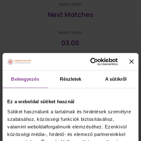
Match Starts
Next Matches
Match Starts
03.00
28th July
Beleegyezés
Részletek
A sütikről
Match Starts
06.00
Ez a weboldal sütiket használ
28th July
Sütiket használunk a tartalmak és hirdetések személyre
szabásához, közösségi funkciók biztosításához,
valamint weboldalforgalmunk elemzéséhez. Ezenkívül
közösségi média-, hirdető- és elemező partnereinkkel