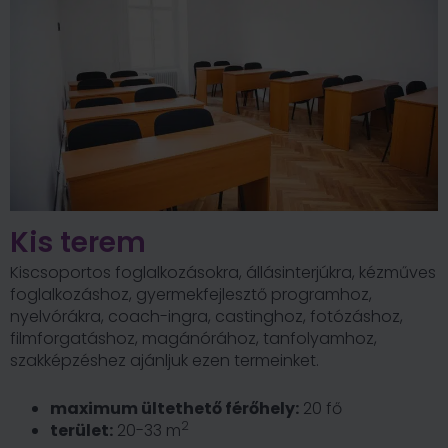
Kis terem
Kiscsoportos foglalkozásokra, állásinterjúkra, kézműves
foglalkozáshoz, gyermekfejlesztő programhoz,
nyelvórákra, coach-ingra, castinghoz, fotózáshoz,
filmforgatáshoz, magánórához, tanfolyamhoz,
szakképzéshez ajánljuk ezen termeinket.
maximum ültethető férőhely:
20 fő
2
terület:
20-33 m