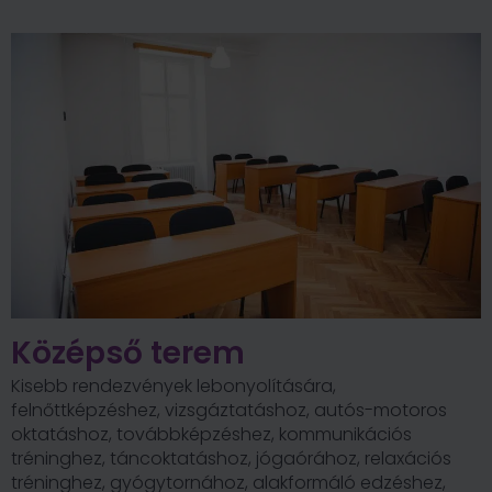
Középső terem
Kisebb rendezvények lebonyolítására,
felnőttképzéshez, vizsgáztatáshoz, autós-motoros
oktatáshoz, továbbképzéshez, kommunikációs
tréninghez, táncoktatáshoz, jógaórához, relaxációs
tréninghez, gyógytornához, alakformáló edzéshez,