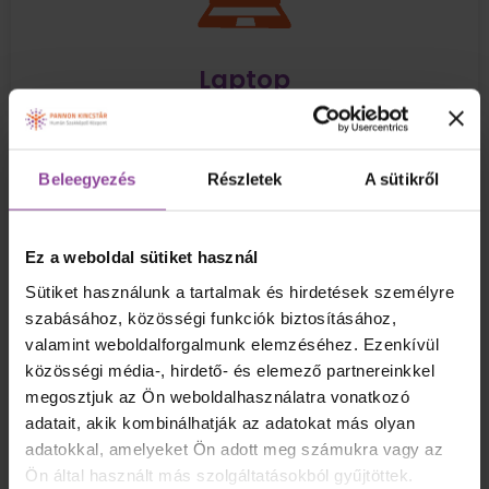
Laptop
Beleegyezés
Részletek
A sütikről
Ez a weboldal sütiket használ
Sütiket használunk a tartalmak és hirdetések személyre
szabásához, közösségi funkciók biztosításához,
Nyomtatás A3, A4 méretben az
valamint weboldalforgalmunk elemzéséhez. Ezenkívül
oktatás kezdetére
közösségi média-, hirdető- és elemező partnereinkkel
megosztjuk az Ön weboldalhasználatra vonatkozó
adatait, akik kombinálhatják az adatokat más olyan
adatokkal, amelyeket Ön adott meg számukra vagy az
Ön által használt más szolgáltatásokból gyűjtöttek.