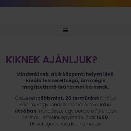
KIKNEK AJÁNLJUK?
Mindenkinek, akik központi helyen lévő,
kiváló felszereltségű, ám mégis
megfizethető árú termet keresnek.
Összesen
több mint, 20 termünket
kínáljuk
alkalmi vagy rendszeres bérlésre a
Váci
utcában,
mindössze egy percre a Ferenciek
terétől. Termeink egyszerre, akár
1600
fő
befogadására is alkalmasak.