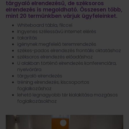
tárgyaló elrendezésű, de széksoros
elrendezés is megoldható. Összesen több,
mint 20 termünkben várjuk ügyfeleinket.
Whiteboard tábla, filccel
Ingyenes szélessávú internet elérés
takarítás
igénynek megfelelő teremrendezés
székes-pados elrendezés frontális oktatáshoz
széksoros elrendezés előadáshoz
U alakban történő elrendezés konferenciára,
nyelvórára
tárgyaló elrendezés
tréning elrendezés, kiscsoportos
foglalkozáshoz
lehető legnagyobb tér kialakítása mozgásos
foglalkozásokhoz