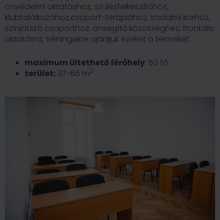
önvédelmi oktatáshoz, szülésfelkészítőhöz,
klubtalálkozóhoz,csoport-terápiához, irodalmi körhöz,
színjátszó csoporthoz, önsegítő közösséghez, frontális
oktatásra, tréningekre ajánljuk ezeket a termeket.
maximum ültethető férőhely
: 50 fő
2
terület:
37-66 m