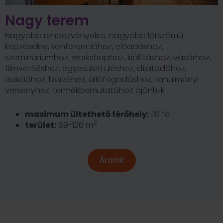
Nagy terem
Nagyobb rendezvényekre, nagyobb létszámú
képzésekre, konferenciához, előadáshoz,
szemináriumhoz, workshophoz, kiállításhoz, vásárhoz,
filmvetítéshez, egyesületi üléshez, díjátadóhoz,
aukcióhoz, börzéhez, állófogadáshoz, tanulmányi
versenyhez, termékbemutatóhoz ajánljuk.
maximum ültethető férőhely:
110 fő
2
terület:
69-126 m
Áraink