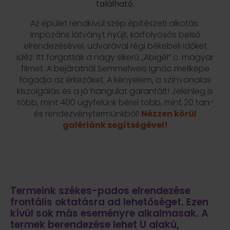
található.
Az épület rendkívül szép építészeti alkotás.
Impozáns látványt nyújt, körfolyosós belső
elrendezésével, udvarával régi békebeli időket
idéz. Itt forgatták a nagy sikerű „Abigél” c. magyar
filmet. A bejáratnál Semmelweis Ignác mellképe
fogadja az érkezőket. A kényelem, a színvonalas
kiszolgálás és a jó hangulat garantált! Jelenleg is
több, mint 400 ügyfelünk bérel több, mint 20 tan-
és rendezvénytermünkből!
Nézzen körül
galériánk segítségével!
Termeink székes-pados elrendezése
frontális oktatásra ad lehetőséget. Ezen
kívül sok más eseményre alkalmasak. A
termek berendezése lehet U alakú,