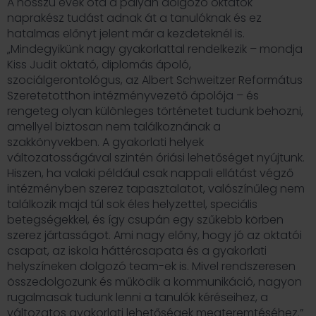
A hosszú évek óta a pályán dolgozó oktatók
naprakész tudást adnak át a tanulóknak és ez
hatalmas előnyt jelent már a kezdeteknél is.
„Mindegyikünk nagy gyakorlattal rendelkezik – mondja
Kiss Judit oktató, diplomás ápoló,
szociálgerontológus, az Albert Schweitzer Református
Szeretetotthon intézményvezető ápolója – és
rengeteg olyan különleges történetet tudunk behozni,
amellyel biztosan nem találkoznának a
szakkönyvekben. A gyakorlati helyek
változatosságával szintén óriási lehetőséget nyújtunk.
Hiszen, ha valaki például csak nappali ellátást végző
intézményben szerez tapasztalatot, valószínűleg nem
találkozik majd túl sok éles helyzettel, speciális
betegségekkel, és így csupán egy szűkebb körben
szerez jártasságot. Ami nagy előny, hogy jó az oktatói
csapat, az iskola háttércsapata és a gyakorlati
helyszíneken dolgozó team-ek is. Mivel rendszeresen
összedolgozunk és működik a kommunikáció, nagyon
rugalmasak tudunk lenni a tanulók kéréseihez, a
változatos gyakorlati lehetőségek megteremtéséhez.”