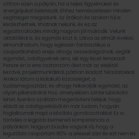
otthon ezen a pályán, ha a teljes figyelmüket és
energiájukat beleteszik. Ehhez természetesen minden
segítséget megadunk. Az órákon és azokon túl is
kérdezhetnek, írhatnak nekünk, és ez az
együttműködés mindig nagyon jól működik. Velünk
oktatókkal is, és egymás közt is. Látva az elmúlt éveket,
elmondhatom, hogy egészen fantasztikus a
csoportkohézió ereje, ahogy összedolgoznak, segítik
egymást, odafigyelnek arra, aki egy kicsit lemaradt.
Persze én is erre ösztönzöm őket már az elejétől
kezdve, projektmunkákkal, párban kiadott feladatokkal.
Amikor látom a kialakuló közösséget, a
tudásmegosztást, és ahogy felkarolják egymást, az
olyan pillanatokat hoz, amelyekben szinte lubickolni
lehet. Ilyenkor szoktam megerősíteni feléjük, hogy
ebből az odafigyelésből én már tudom, hogyan
foglalkoznak majd a későbbi gondozottakkal. Ez a
törődés a legjobb bemeneti kompetencia a
pályánkon. Nagyon büszke vagyok rá, hogy a
legutóbbi csoportom 80%-a jelessel zárt és ezt nem kis