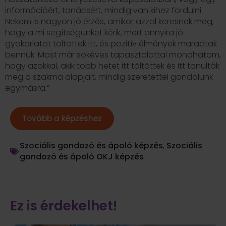
információért, tanácsért, mindig van kihez fordulni.
Nekem is nagyon jó érzés, amikor azzal keresnek meg,
hogy a mi segítségünket kérik, mert annyira jó
gyakorlatot töltöttek itt, és pozitív élmények maradtak
bennük. Most már sokéves tapasztalattal mondhatom,
hogy azokkal, akik több hetet itt töltöttek és itt tanulták
meg a szakma alapjait, mindig szeretettel gondolunk
egymásra.”
Tovább a képzéshez
Szociális gondozó és ápoló képzés
,
Szociális
gondozó és ápoló OKJ képzés
Ez is érdekelhet!