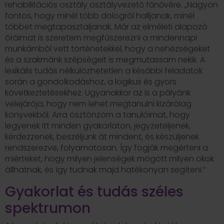
rehabilitációs osztály osztályvezető főnővére. „Nagyon
fontos, hogy minél több dologról halljanak, minél
többet megtapasztaljanak. Már az elméleti alapozó
óráimat is szeretem megfűszerezni a mindennapi
munkámból vett történetekkel, hogy a nehézségeket
és a szakmánk szépségeit is megmutassam nekik. A
lexikális tudás nélkülözhetetlen a későbbi feladatok
során a gondolkodáshoz, a logikus és gyors
következtetésekhez. Ugyanakkor az is a pályánk
velejárója, hogy nem lehet megtanulni kizárólag
könyvekből. Arra ösztönzöm a tanulóimat, hogy
legyenek itt minden gyakorlaton, jegyzeteljenek,
kérdezzenek, beszéljünk át mindent, és készüljenek
rendszerezve, folyamatosan. Így fogják megérteni a
miérteket, hogy milyen jelenségek mögött milyen okok
állhatnak, és így tudnak majd hatékonyan segíteni.”
Gyakorlat és tudás széles
spektrumon