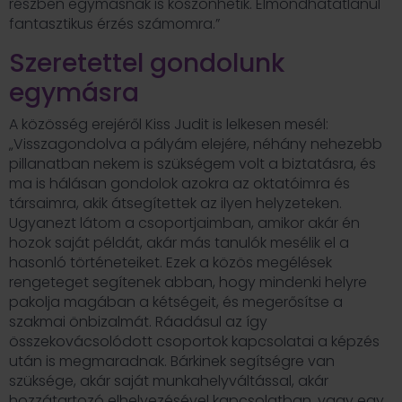
részben egymásnak is köszönhetik. Elmondhatatlanul
fantasztikus érzés számomra.”
Szeretettel gondolunk
egymásra
A közösség erejéről Kiss Judit is lelkesen mesél:
„Visszagondolva a pályám elejére, néhány nehezebb
pillanatban nekem is szükségem volt a biztatásra, és
ma is hálásan gondolok azokra az oktatóimra és
társaimra, akik átsegítettek az ilyen helyzeteken.
Ugyanezt látom a csoportjaimban, amikor akár én
hozok saját példát, akár más tanulók mesélik el a
hasonló történeteiket. Ezek a közös megélések
rengeteget segítenek abban, hogy mindenki helyre
pakolja magában a kétségeit, és megerősítse a
szakmai önbizalmát. Ráadásul az így
összekovácsolódott csoportok kapcsolatai a képzés
után is megmaradnak. Bárkinek segítségre van
szüksége, akár saját munkahelyváltással, akár
hozzátartozó elhelyezésével kapcsolatban, vagy egy