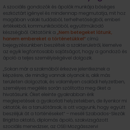
A szociális gondozók és ápolók munkája bőséges
eszköztárt igényel és mindennap megmutatja, mit hoz
magában valaki tudásból, terhelhetőségből, emberi
értékekből, kommunikációból, együttműködő
készségből. Oktatóink a
„Nem betegeket látunk,
hanem embereket a történetükkel”
című
bejegyzésünkben beszéltek a szakterületről, kiemelve
az egyik legfontosabb sajátságot, hogy a gondozó és
ápoló a teljes személyiségével dolgozik.
„Sokan már a szakmából érkezve jelentkeznek a
képzésre, de mindig vannak olyanok is, akik más
területen dolgoztak, és valamilyen családi helyzetben,
személyes megélés során szólította meg őket a
hivatásunk. Őket eleinte gyakrabban érik
meglepetések a gyakorlati helyzetekben, de ilyenkor mi
oktatók, és a tanulótársak, is ott vagyunk, hogy együtt
beszéljük át a történéseket” – meséli Szabados-Slezák
Brigitta oktató, diplomás ápoló, szakvizsgázott
szociális menedzser, az OSEI Mozgásszervi