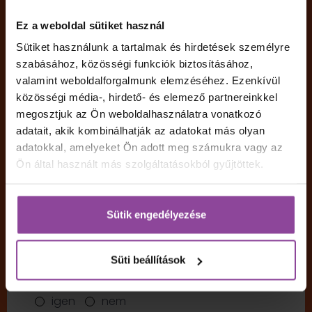
címedre a képzés e-szerződését, így
hamarabb végezhetsz a beiratkozás
Ez a weboldal sütiket használ
folyamatával.
Sütiket használunk a tartalmak és hirdetések személyre
igen
nem
szabásához, közösségi funkciók biztosításához,
Megjegyzés
valamint weboldalforgalmunk elemzéséhez. Ezenkívül
közösségi média-, hirdető- és elemező partnereinkkel
megosztjuk az Ön weboldalhasználatra vonatkozó
adatait, akik kombinálhatják az adatokat más olyan
adatokkal, amelyeket Ön adott meg számukra vagy az
Ön által használt más szolgáltatásokból gyűjtöttek.
Hozzájárulok, hogy a Pannon Kincstár a választott
képzéssel kapcsolatban tájékoztasson, ezzel
összefüggésben személyes adataimat kezelje az
Adatkezelési tájékoztatóban
foglaltak szerint.
Sütik engedélyezése
Hírlevél
*
Szeretnék feliratkozni a Pannon Kincstár
hírlevelére, hogy a képzésről további
Süti beállítások
információkat kapjak.
igen
nem