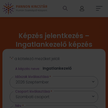
Képzés jelentkezés –
Ingatlankezelő képzés
"
" a kötelező mezőket jelöli
*
Ingatlankezelő
A képzés neve:
Időszak kiválasztása
*
Csoport kiválasztása
*
Név
*