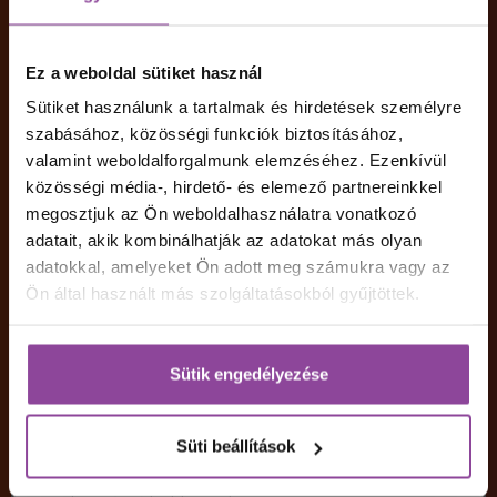
úgy a szerződés előkészítéshez szükséges
minden adatodat megadhatod, így
rendszerünk akár azonnal küldheti e-mail
címedre a képzés e-szerződését, így
Ez a weboldal sütiket használ
hamarabb végezhetsz a beiratkozás
Sütiket használunk a tartalmak és hirdetések személyre
folyamatával.
szabásához, közösségi funkciók biztosításához,
valamint weboldalforgalmunk elemzéséhez. Ezenkívül
igen
nem
közösségi média-, hirdető- és elemező partnereinkkel
Megjegyzés
megosztjuk az Ön weboldalhasználatra vonatkozó
adatait, akik kombinálhatják az adatokat más olyan
adatokkal, amelyeket Ön adott meg számukra vagy az
Ön által használt más szolgáltatásokból gyűjtöttek.
Hozzájárulok, hogy a Pannon Kincstár a választott
képzéssel kapcsolatban tájékoztasson, ezzel
Sütik engedélyezése
összefüggésben személyes adataimat kezelje az
Adatkezelési tájékoztatóban
foglaltak szerint.
Hírlevél
*
Süti beállítások
Szeretnék feliratkozni a Pannon Kincstár
hírlevelére, hogy a képzésről további