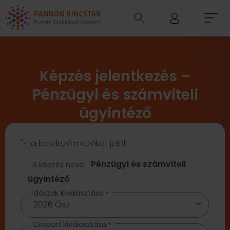
Képzés jelentkezés –
Pénzügyi és számviteli
ügyintéző
"
" a kötelező mezőket jelöli
*
Pénzügyi és számviteli
A képzés neve:
ügyintéző
Időszak kiválasztása
*
Csoport kiválasztása
*