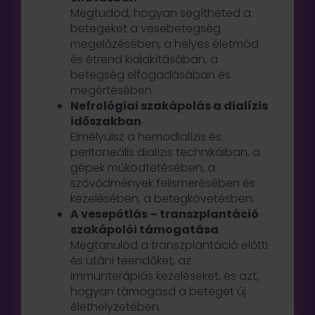
Megtudod, hogyan segítheted a
betegeket a vesebetegség
megelőzésében, a helyes életmód
és étrend kialakításában, a
betegség elfogadásában és
megértésében.
Nefrológiai szakápolás a dialízis
időszakban
Elmélyülsz a hemodialízis és
peritoneális dialízis technikáiban, a
gépek működtetésében, a
szövődmények felismerésében és
kezelésében, a betegkövetésben.
A vesepótlás – transzplantáció
szakápolói támogatása
Megtanulod a transzplantáció előtti
és utáni teendőket, az
immunterápiás kezeléseket, és azt,
hogyan támogasd a beteget új
élethelyzetében.