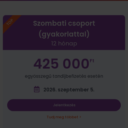
TOP
Szombati csoport
(gyakorlattal)
12 hónap
425 000
Ft
egyösszegű tandíjbefizetés esetén
2026. szeptember 5.
Jelentkezés
Tudj meg többet >