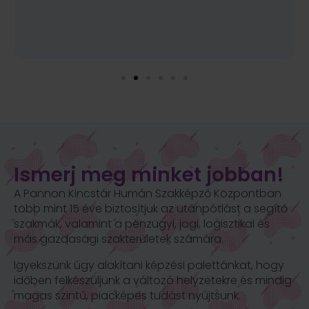
Ismerj meg minket jobban!
A Pannon Kincstár Humán Szakképző Központban
több mint 15 éve biztosítjuk az utánpótlást a segítő
szakmák, valamint a
pénzügyi, jogi, logisztikai és
más gazdasági szakterületek számára.
Igyekszünk úgy alakítani képzési palettánkat, hogy
időben
felkészüljünk a változó helyzetekre és mindig
magas szintű,
piacképes tudást nyújtsunk.