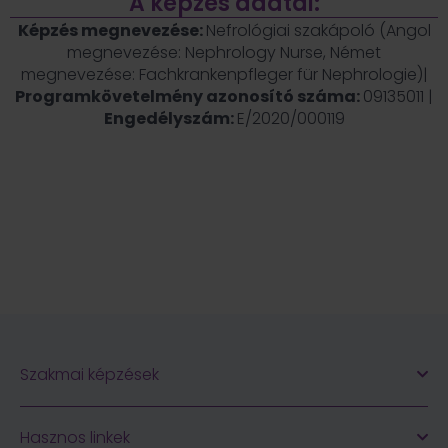
A képzés adatai:
Képzés megnevezése:
Nefrológiai szakápoló (Angol
megnevezése: Nephrology Nurse, Német
megnevezése: Fachkrankenpfleger für Nephrologie)|
Programkövetelmény azonosító száma:
09135011 |
Engedélyszám:
E/2020/000119
Fogy az idő, jelentkezz még ma!
12
08
24
57
nap
óra
perc
mp
Szakmai képzések
Hasznos linkek