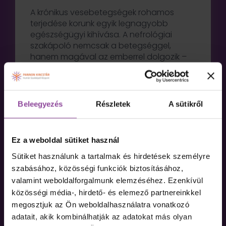
A krónikus vesebetegségek rohamos
terjedése korunk egyik legnagyobb
egészségügyi kihívása. A nefrológiai
szakápoló nemcsak a betegséggel,
hanem magával az emberrel dolgozik –
végigkíséri az útját a megelőzéstől
egészen a dialízisig vagy
transzplantációig. Ez a képzés felkészít
arra, hogy valódi támasz lehess a
Beleegyezés
Részletek
A sütikről
vesebetegek mellett – testileg és lelkileg
egyaránt.
A tananyagegységekben nemcsak
Ez a weboldal sütiket használ
anatómiai és gyógyszertani ismereteket
sajátítasz el, hanem gyakorlati tudást is,
Sütiket használunk a tartalmak és hirdetések személyre
amellyel a legkritikusabb helyzetekben is
szabásához, közösségi funkciók biztosításához,
magabiztosan és empátiával
valamint weboldalforgalmunk elemzéséhez. Ezenkívül
támogathatod pácienseidet.
közösségi média-, hirdető- és elemező partnereinkkel
Megtanulod, hogyan működik a dialízis,
megosztjuk az Ön weboldalhasználatra vonatkozó
hogyan kell felkészíteni egy beteget
adatait, akik kombinálhatják az adatokat más olyan
transzplantációra, miként edukálhatod őt