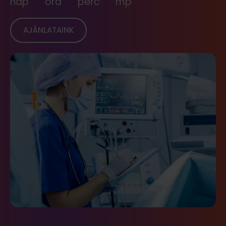
nap
óra
perc
mp
AJÁNLATAINK