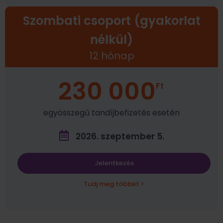
Szombati csoport (gyakorlat
nélkül)
12 hónap
230 000
Ft
egyösszegű tandíjbefizetés esetén
2026. szeptember 5.
Jelentkezés
Tudj meg többet >