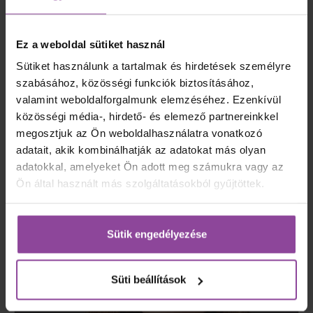
Straub Fanni
Moderátor, közgazdász, a FoglaljOrvost.hu
Ez a weboldal sütiket használ
piacvezető magánegészségügyi platform
alapítója, a Nagy Magánpraxis Nap és a
Sütiket használunk a tartalmak és hirdetések személyre
Magánegészségügyi Üzleti Reggelik
szabásához, közösségi funkciók biztosításához,
megálmodója, magánegészségügyi szakértő,
valamint weboldalforgalmunk elemzéséhez. Ezenkívül
klinikai és orvoskommunikációs tanácsadó.
közösségi média-, hirdető- és elemező partnereinkkel
megosztjuk az Ön weboldalhasználatra vonatkozó
adatait, akik kombinálhatják az adatokat más olyan
adatokkal, amelyeket Ön adott meg számukra vagy az
Ön által használt más szolgáltatásokból gyűjtöttek.
Sütik engedélyezése
Süti beállítások