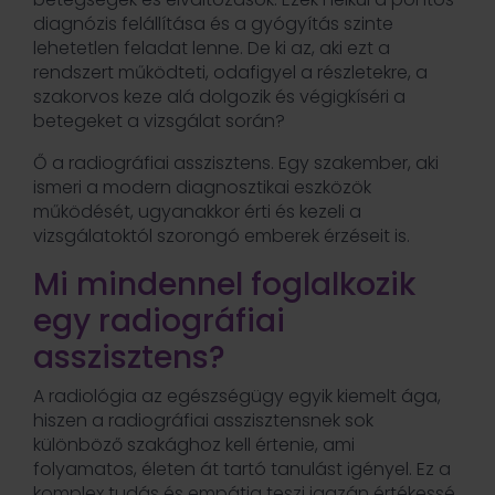
diagnózis felállítása és a gyógyítás szinte
lehetetlen feladat lenne. De ki az, aki ezt a
rendszert működteti, odafigyel a részletekre, a
szakorvos keze alá dolgozik és végigkíséri a
betegeket a vizsgálat során?
Ő a radiográfiai asszisztens. Egy szakember, aki
ismeri a modern diagnosztikai eszközök
működését, ugyanakkor érti és kezeli a
vizsgálatoktól szorongó emberek érzéseit is.
Mi mindennel foglalkozik
egy radiográfiai
asszisztens?
A radiológia az egészségügy egyik kiemelt ága,
hiszen a radiográfiai asszisztensnek sok
különböző szakághoz kell értenie, ami
folyamatos, életen át tartó tanulást igényel. Ez a
komplex tudás és empátia teszi igazán értékessé