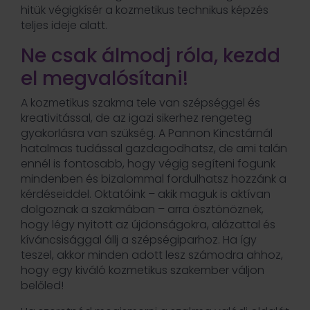
hitük végigkísér a kozmetikus technikus képzés
teljes ideje alatt.
Ne csak álmodj róla, kezdd
el megvalósítani!
A kozmetikus szakma tele van szépséggel és
kreativitással, de az igazi sikerhez rengeteg
gyakorlásra van szükség. A Pannon Kincstárnál
hatalmas tudással gazdagodhatsz, de ami talán
ennél is fontosabb, hogy végig segíteni fogunk
mindenben és bizalommal fordulhatsz hozzánk a
kérdéseiddel. Oktatóink – akik maguk is aktívan
dolgoznak a szakmában – arra ösztönöznek,
hogy légy nyitott az újdonságokra, alázattal és
kíváncsisággal állj a szépségiparhoz. Ha így
teszel, akkor minden adott lesz számodra ahhoz,
hogy egy kiváló kozmetikus szakember váljon
belőled!