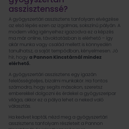
asszisztenssé?
A gyógyszertári asszisztens tanfolyam elvégzése
az első lépés ezen az izgalmas, sokszínű pályán. A
modern világ igényeihez igazodva ez a képzés
ma már online, távoktatásban is elérhető – így
akár munka vagy család mellett is könnyedén
tanulhatsz, a saját tempódban, kényelmesen. Jó
hír, hogy
a Pannon Kincstárnál mindez
elérhető.
A gyógyszertári asszisztens egy igazán
felelősségteljes, bizalmi munkakör. Ha fontos
számodra, hogy segíts másokon, szeretsz
emberekkel dolgozni és érdekel a gyógyszeripar
világa, akkor ez a pálya lehet a neked való
választás.
Ha kedvet kaptál, nézd meg a gyógyszertári
asszisztens tanfolyam részleteit a Pannon