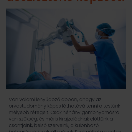
Van valami lenyűgöző abban, ahogy az
orvostudomány képes láthatóvá tenni a testünk
mélyebb rétegeit. Csak néhány gombnyomásra
van szükség, és máris kirajzolódnak előttünk a
csontjaink, belső szerveink, a különböző
betegségek és elváltozások. Ezek nélkül a pontos