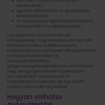
részt vesz a raktározási és tárolási
feladatokban,
ügyviteli, adminisztratív és gazdálkodási
feladatokat lát el,
és folyamatosan fejleszti tudását szakmai
konferenciákon, továbbképzéseken.
A gyógyszertári asszisztens képzés
különlegessége, hogy elvégzése után nem kell
feltétlenül a patikai munkakörnyezetre
korlátozódni, hiszen könnyedén elhelyezkedhetsz
másfajta intézményekben is.
Gyógyszerraktárakban,
gyógyszernagykereskedelemben, kórházakban
vagy akár gyógynövények forgalmazásra
specializálódott munkahelyeken is
megtalálhatod a helyedet, így egy igazán
sokszínű pálya nyílik meg előtted.
Hogyan válhatsz
gyógyszertári