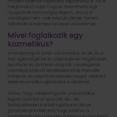
modern szakmai fogásokat sajátíthatsz el. Azt is
megtanulod majd, hogyan teremthetsz egy
nyugodt és biztonságos légkört, ahová a
vendégeid nem csak szépülni járnak, hanem
feltöltődni is bármikor szívesen visszatérnek.
Mivel foglalkozik egy
kozmetikus?
A mindennapok során a kozmetikus az arc és a
test egészségének és szépségének megőrzésén,
ápolásán és javításán dolgozik. Vendégeinek
személyre szabott kezeléseket kínál, manuális
bőrápoló és szépítő kezeléseket végez, valamint
elektrokozmetikai eljárásokat is alkalmaz.
Ahhoz, hogy valakiből igazán jó kozmetikus
legyen, különböző speciális arc- és
testkezeléseket is el kell sajátítania, illetve
gondoskodnia kell arról, hogy ezekhez a
szolgáltatásokhoz minden (higiéniai és technikai)