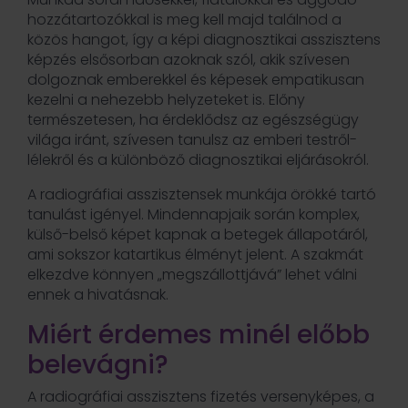
hozzátartozókkal is meg kell majd találnod a
közös hangot, így a képi diagnosztikai asszisztens
képzés elsősorban azoknak szól, akik szívesen
dolgoznak emberekkel és képesek empatikusan
kezelni a nehezebb helyzeteket is. Előny
természetesen, ha érdeklődsz az egészségügy
világa iránt, szívesen tanulsz az emberi testről-
lélekről és a különböző diagnosztikai eljárásokról.
A radiográfiai asszisztensek munkája örökké tartó
tanulást igényel. Mindennapjaik során komplex,
külső-belső képet kapnak a betegek állapotáról,
ami sokszor katartikus élményt jelent. A szakmát
elkezdve könnyen „megszállottjává” lehet válni
ennek a hivatásnak.
Miért érdemes minél előbb
belevágni?
A radiográfiai asszisztens fizetés versenyképes, a