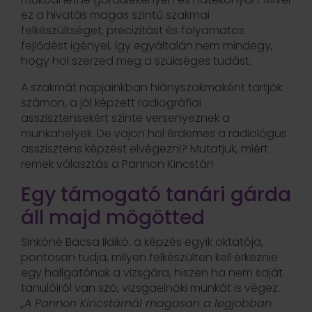
ez a hivatás magas szintű szakmai
felkészültséget, precizitást és folyamatos
fejlődést igényel, így egyáltalán nem mindegy,
hogy hol szerzed meg a szükséges tudást.
A szakmát napjainkban hiányszakmaként tartják
számon, a jól képzett radiográfiai
asszisztensekért szinte versenyeznek a
munkahelyek. De vajon hol érdemes a radiológus
asszisztens képzést elvégezni? Mutatjuk, miért
remek választás a Pannon Kincstár!
Egy támogató tanári gárda
áll majd mögötted
Sinkóné Bacsa Ildikó, a képzés egyik oktatója,
pontosan tudja, milyen felkészülten kell érkeznie
egy hallgatónak a vizsgára, hiszen ha nem saját
tanulóiról van szó, vizsgaelnöki munkát is végez.
„A Pannon Kincstárnál magasan a legjobban