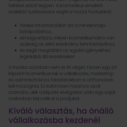
feltétel adott legyen. A kozmetikus emellett
szakértő tudásával is segíti a hozzá fordulókat:
hiteles információkat ad a mindennapi
bőrápoláshoz,
elmagyarázza, milyen kozmetikumokra van
szükség az elért eredmény fenntartásához,
és segít megtalálni az egyéni igényekhez
leginkább illő kezeléseket.
A munka azonban nem ér itt véget, hiszen egy jól
képzett kozmetikusnak a vállalkozási, marketing-
és adminisztrációs feladatokban is otthonosan
kell mozognia. Ez különösen hasznos azok
számára, akik a képzés elvégzése után egy saját
szalonban képzelik el a jövőjüket.
Kiváló választás, ha önálló
vállalkozásba kezdenél