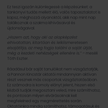
Ez teszi igazán különlegessé a képzésünket: a
tankönyvi tudás mellett élő, valós tapasztalatot is
kapsz, méghozzá olyanoktól, akik nap mint nap
találkoznak a szakma kihívásaival és
újdonságaival.
„Hiszem azt, hogy aki az alapképzést
elhivatottan, kitartóan és lelkiismeretesen
elsajátítja, az meg fogja találni a saját útját,
még a kezdeti nehézségek ellenére is.”
– meséli
Tóth Eszter.
Ráadásul bár saját tanulóikat nem vizsgáztatják,
a Pannon Kincstár oktatói mindannyian aktívan
részt vesznek más csoportok vizsgáztatásában.
Ez számodra is komoly előnyt jelent, hiszen első
kézből tudják megosztani veled, mire számíthatsz,
és pontosan milyen elvárásoknak kell
megfelelned egy megmérettetés során.
Oktatóinkra mindig számíthatsz, támogatásuk és