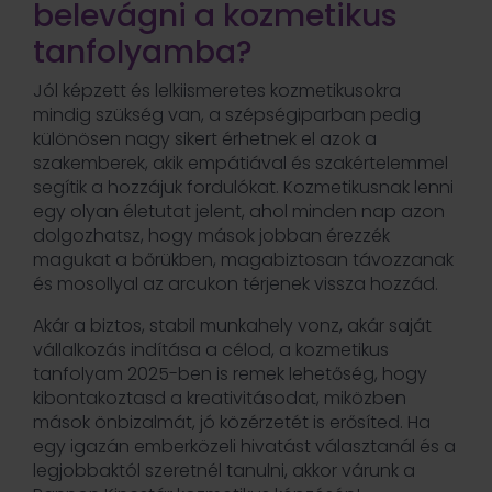
belevágni a kozmetikus
tanfolyamba?
Jól képzett és lelkiismeretes kozmetikusokra
mindig szükség van, a szépségiparban pedig
különösen nagy sikert érhetnek el azok a
szakemberek, akik empátiával és szakértelemmel
segítik a hozzájuk fordulókat. Kozmetikusnak lenni
egy olyan életutat jelent, ahol minden nap azon
dolgozhatsz, hogy mások jobban érezzék
magukat a bőrükben, magabiztosan távozzanak
és mosollyal az arcukon térjenek vissza hozzád.
Akár a biztos, stabil munkahely vonz, akár saját
vállalkozás indítása a célod, a kozmetikus
tanfolyam 2025-ben is remek lehetőség, hogy
kibontakoztasd a kreativitásodat, miközben
mások önbizalmát, jó közérzetét is erősíted. Ha
egy igazán emberközeli hivatást választanál és a
legjobbaktól szeretnél tanulni, akkor várunk a