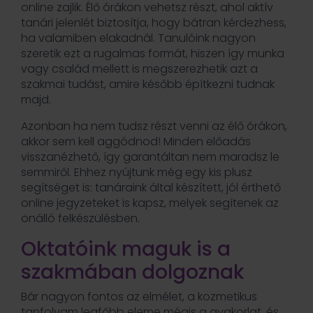
online zajlik. Élő órákon vehetsz részt, ahol aktív
tanári jelenlét biztosítja, hogy bátran kérdezhess,
ha valamiben elakadnál. Tanulóink nagyon
szeretik ezt a rugalmas formát, hiszen így munka
vagy család mellett is megszerezhetik azt a
szakmai tudást, amire később építkezni tudnak
majd.
Azonban ha nem tudsz részt venni az élő órákon,
akkor sem kell aggódnod! Minden előadás
visszanézhető, így garantáltan nem maradsz le
semmiről. Ehhez nyújtunk még egy kis plusz
segítséget is: tanáraink által készített, jól érthető
online jegyzeteket is kapsz, melyek segítenek az
önálló felkészülésben.
Oktatóink maguk is a
szakmában dolgoznak
Bár nagyon fontos az elmélet, a kozmetikus
tanfolyam legfőbb eleme mégis a gyakorlat, és