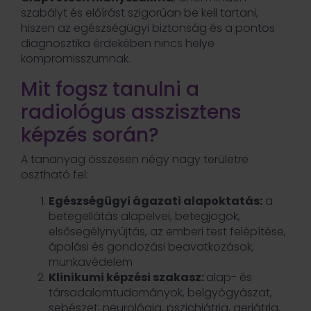
szabályt és előírást szigorúan be kell tartani,
hiszen az egészségügyi biztonság és a pontos
diagnosztika érdekében nincs helye
kompromisszumnak.
Mit fogsz tanulni a
radiológus asszisztens
képzés során?
A tananyag összesen négy nagy területre
osztható fel:
Egészségügyi ágazati alapoktatás:
a
betegellátás alapelvei, betegjogok,
elsősegélynyújtás, az emberi test felépítése,
ápolási és gondozási beavatkozások,
munkavédelem
Klinikumi képzési szakasz:
alap- és
társadalomtudományok, belgyógyászat,
sebészet, neurológia, pszichiátria, geriátria,