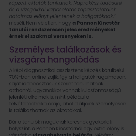
képzett oktatók tanítanak. Naprakész tudásunk
és a vizsgákkal kapcsolatos tapasztalataink
hatalmas előnyt jelentenek a hallgatóknak.”
–
meséli. Nem véletlen, hogy
a Pannon Kincstár
tanulói rendszeresen jeles eredményeket
érnek el szakmai versenyeken is.
Személyes találkozások és
vizsgára hangolódás
A képi diagnosztikai asszisztens képzés körülbelül
70%-ban online zajlik, így a hallgatók rugalmasan,
saját időbeosztásuk szerint tanulhatnak
otthonról. Ugyanakkor vannak kulcsfontosságú
jelenléti alkalmak is, mint például a
felvételtechnika órája, ahol diákjaink személyesen
is találkozhatnak az oktatókkal.
Bár a tanulók maguknak keresnek gyakorlati
helyszínt, a Pannon Kincstárnál egy extra előny is
vár rád: a
vizsgahelyszín bejárás
. Néhány