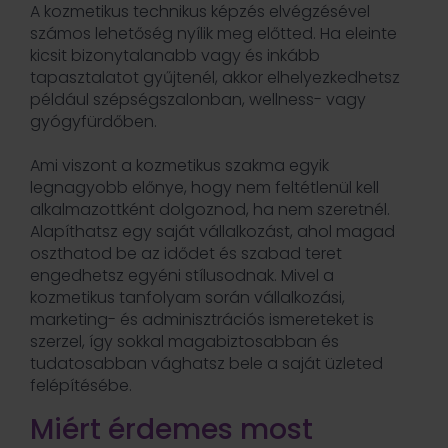
A kozmetikus technikus képzés elvégzésével
számos lehetőség nyílik meg előtted. Ha eleinte
kicsit bizonytalanabb vagy és inkább
tapasztalatot gyűjtenél, akkor elhelyezkedhetsz
például szépségszalonban, wellness- vagy
gyógyfürdőben.
Ami viszont a kozmetikus szakma egyik
legnagyobb előnye, hogy nem feltétlenül kell
alkalmazottként dolgoznod, ha nem szeretnél.
Alapíthatsz egy saját vállalkozást, ahol magad
oszthatod be az idődet és szabad teret
engedhetsz egyéni stílusodnak. Mivel a
kozmetikus tanfolyam során vállalkozási,
marketing- és adminisztrációs ismereteket is
szerzel, így sokkal magabiztosabban és
tudatosabban vághatsz bele a saját üzleted
felépítésébe.
Miért érdemes most