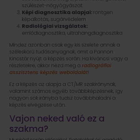
szülészet-nőgyógyászat
Képi diagnosztika alapjai:
röntgen
képalkotás, sugárvédelem
Radiológiai vizsgálatok:
emlődiagnosztika, ultrahangdiagnosztika
Mindez azonban csak egy kis szelete annak a
széleskörű tudásanyagnak, amit a Pannon
Kincstár nyújt a képzés során. Ha kíváncsi vagy a
részletekre, akkor nézd meg a
radiográfiai
asszisztens képzés weboldalát
!
Ez a képzés az alapja a CT/MR szakiránynak,
valamint számos egyéb továbbképzésnek, így
nagyon sok irányba tudsz továbbhaladni a
képzés elvégzése után.
Vajon neked való ez a
szakma?
Munkád során idősekkel, fiatalokkal és aggódó