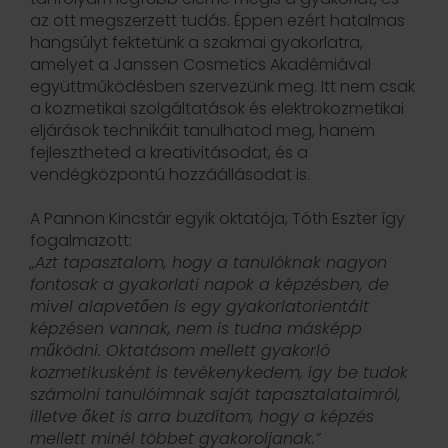
az ott megszerzett tudás. Éppen ezért hatalmas
hangsúlyt fektetünk a szakmai gyakorlatra,
amelyet a Janssen Cosmetics Akadémiával
együttműködésben szervezünk meg. Itt nem csak
a kozmetikai szolgáltatások és elektrokozmetikai
eljárások technikáit tanulhatod meg, hanem
fejlesztheted a kreativitásodat, és a
vendégközpontú hozzáállásodat is.
A Pannon Kincstár egyik oktatója, Tóth Eszter így
fogalmazott:
„Azt tapasztalom, hogy a tanulóknak nagyon
fontosak a gyakorlati napok a képzésben, de
mivel alapvetően is egy gyakorlatorientált
képzésen vannak, nem is tudna másképp
működni. Oktatásom mellett gyakorló
kozmetikusként is tevékenykedem, így be tudok
számolni tanulóimnak saját tapasztalataimról,
illetve őket is arra buzdítom, hogy a képzés
mellett minél többet gyakoroljanak.”