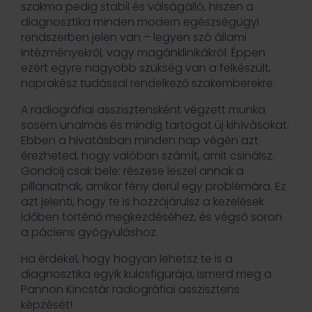
szakma pedig stabil és válságálló, hiszen a
diagnosztika minden modern egészségügyi
rendszerben jelen van – legyen szó állami
intézményekről, vagy magánklinikákról. Éppen
ezért egyre nagyobb szükség van a felkészült,
naprakész tudással rendelkező szakemberekre.
A radiográfiai asszisztensként végzett munka
sosem unalmas és mindig tartogat új kihívásokat.
Ebben a hivatásban minden nap végén azt
érezheted, hogy valóban számít, amit csinálsz.
Gondolj csak bele: részese leszel annak a
pillanatnak, amikor fény derül egy problémára. Ez
azt jelenti, hogy te is hozzájárulsz a kezelések
időben történő megkezdéséhez, és végső soron
a páciens gyógyuláshoz.
Ha érdekel, hogy hogyan lehetsz te is a
diagnosztika egyik kulcsfigurája, ismerd meg a
Pannon Kincstár radiográfiai asszisztens
képzését!