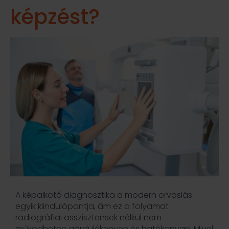
képzést?
A képalkotó diagnosztika a modern orvoslás
egyik kiindulópontja, ám ez a folyamat
radiográfiai asszisztensek nélkül nem
működhetne gördülékenyen és hatékonyan. Mivel