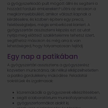
a gyógyszerkiadó pult mögött állni és segíteni a
hozzád forduló embereken? Látni az arcokon a
megkönnyebbülést, amikor választ kapnak a
kérdéseikre, és közben építeni egy precíz,
felelősségteljes, mégis emberközeli karriert. A
gyógyszertári asszisztens képzés ezt az utat
nyitja meg előtted: szakértelemre tehetsz szert,
segíthetsz másokon és még arra is van
lehetőséged, hogy folyamatosan fejlődj.
Egy nap a patikában
A gyógyszertári asszisztens a gyógyszerész
közvetlen munkatársa, aki nélkül elképzelhetetlen
a patika gördülékeny működése. Feladatai
sokrétűek és izgalmasak:
közreműködik a gyógyszerek elkészítésében,
segíti a laboratóriumi munkafolyamatokat,
gyógyszerformákat alakít ki,