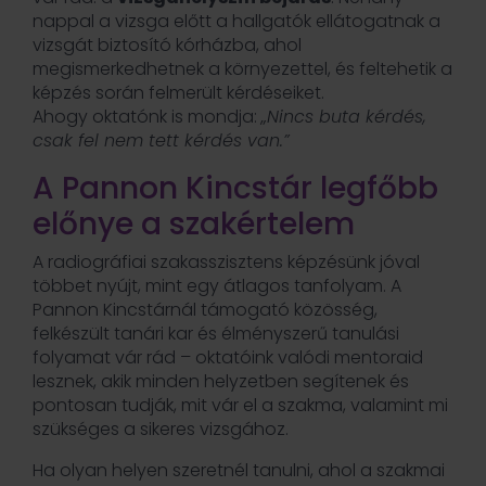
nappal a vizsga előtt a hallgatók ellátogatnak a
vizsgát biztosító kórházba, ahol
megismerkedhetnek a környezettel, és feltehetik a
képzés során felmerült kérdéseiket.
Ahogy oktatónk is mondja:
„Nincs buta kérdés,
csak fel nem tett kérdés van.”
A Pannon Kincstár legfőbb
előnye a szakértelem
A radiográfiai szakasszisztens képzésünk jóval
többet nyújt, mint egy átlagos tanfolyam. A
Pannon Kincstárnál támogató közösség,
felkészült tanári kar és élményszerű tanulási
folyamat vár rád – oktatóink valódi mentoraid
lesznek, akik minden helyzetben segítenek és
pontosan tudják, mit vár el a szakma, valamint mi
szükséges a sikeres vizsgához.
Ha olyan helyen szeretnél tanulni, ahol a szakmai