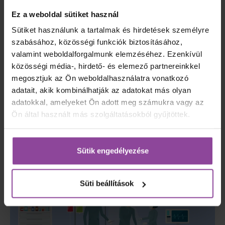
ami a legfontosabb: imádom az egészségügyet és
Ez a weboldal sütiket használ
imádom a szakmámat. Ezzel egy kicsit mindig
meglepem őket, de tartalmas és hasznos
Sütiket használunk a tartalmak és hirdetések személyre
beszélgetéseket indítok el. Hiszem, hogy mindenkit
szabásához, közösségi funkciók biztosításához,
át lehet billenteni a pozitív irányba és a
valamint weboldalforgalmunk elemzéséhez. Ezenkívül
tapasztalaim is ezt mutatják. Egy idő után nagyon jó
közösségi média-, hirdető- és elemező partnereinkkel
dinamika alakul ki a csoportban. Várják a szombati
megosztjuk az Ön weboldalhasználatra vonatkozó
napok interaktív blokkjait, amikor ők is behozhatják a
adatait, akik kombinálhatják az adatokat más olyan
saját történeteiket. Időnként olyan különleges
adatokkal, amelyeket Ön adott meg számukra vagy az
esetekről számolnak be, amelyekre kevesen nyernek
bepillantást a mindennapokban, mint például egy
Ön által használt más szolgáltatásokból gyűjtöttek.
klinikai szívtranszplantáció. Ez pedig mindenkit
érdekel. Ugyanígy lelkesednek, amikor gyakorlaton
olyan szakterület működését nézzük meg, amelyet
Sütik engedélyezése
még nem láttak.”
Süti beállítások