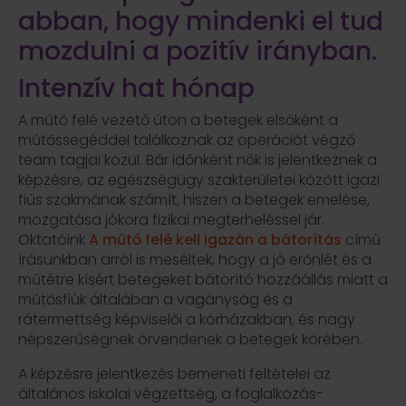
abban, hogy mindenki el tud
mozdulni a pozitív irányban.
Intenzív hat hónap
A műtő felé vezető úton a betegek elsőként a
műtőssegéddel találkoznak az operációt végző
team tagjai közül. Bár időnként nők is jelentkeznek a
képzésre, az egészségügy szakterületei között igazi
fiús szakmának számít, hiszen a betegek emelése,
mozgatása jókora fizikai megterheléssel jár.
Oktatóink
A műtő felé kell igazán a bátorítás
című
írásunkban arról is meséltek, hogy a jó erőnlét és a
műtétre kísért betegeket bátorító hozzáállás miatt a
műtősfiúk általában a vagányság és a
rátermettség képviselői a kórházakban, és nagy
népszerűségnek örvendenek a betegek körében.
A képzésre jelentkezés bemeneti feltételei az
általános iskolai végzettség, a foglalkozás-