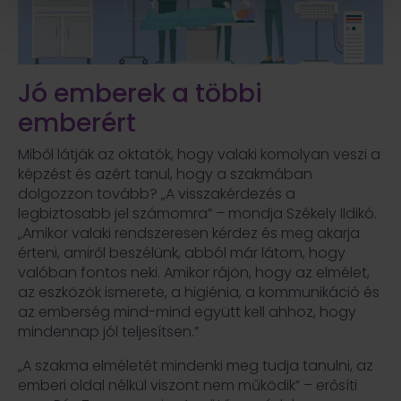
Jó emberek a többi
emberért
Miből látják az oktatók, hogy valaki komolyan veszi a
képzést és azért tanul, hogy a szakmában
dolgozzon tovább? „A visszakérdezés a
legbiztosabb jel számomra” – mondja Székely Ildikó.
„Amikor valaki rendszeresen kérdez és meg akarja
érteni, amiről beszélünk, abból már látom, hogy
valóban fontos neki. Amikor rájön, hogy az elmélet,
az eszközök ismerete, a higiénia, a kommunikáció és
az emberség mind-mind együtt kell ahhoz, hogy
mindennap jól teljesítsen.”
„A szakma elméletét mindenki meg tudja tanulni, az
emberi oldal nélkül viszont nem működik” – erősíti