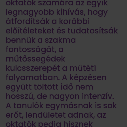
oktatók számára az egyik
legnagyobb kihívás, hogy
átfordítsák a korábbi
előítéleteket és tudatosítsák
bennük a szakma
fontosságát, a
műtőssegédek
kulcsszerepét a műtéti
folyamatban. A képzésen
együtt töltött idő nem
hosszú, de nagyon intenzív.
A tanulók egymásnak is sok
erőt, lendületet adnak, az
oktatók pedig hisznek