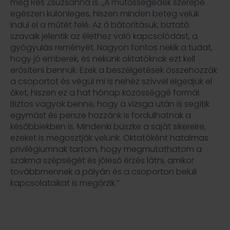
meg Rés Zsuzsanna is. „A műtőssegédek szerepe
egészen különleges, hiszen minden beteg velük
indul el a műtét felé. Az ő bátorításuk, biztató
szavaik jelentik az élethez való kapcsolódást, a
gyógyulás reményét. Nagyon fontos nekik a tudat,
hogy jó emberek, és nekünk oktatóknak ezt kell
erősíteni bennük. Ezek a beszélgetések összehozzák
a csoportot és végül mi is nehéz szívvel elgedjük el
őket, hiszen ez a hat hónap közösséggé formál.
Biztos vagyok benne, hogy a vizsga után is segítik
egymást és persze hozzánk is fordulhatnak a
későbbiekben is. Mindenki büszke a saját sikereire,
ezeket is megosztják velünk. Oktatóként hatalmas
privilégiumnak tartom, hogy megmutathatom a
szakma szépségét és jóleső érzés látni, amikor
továbbmennek a pályán és a csoporton belüli
kapcsolataikat is megőrzik.”