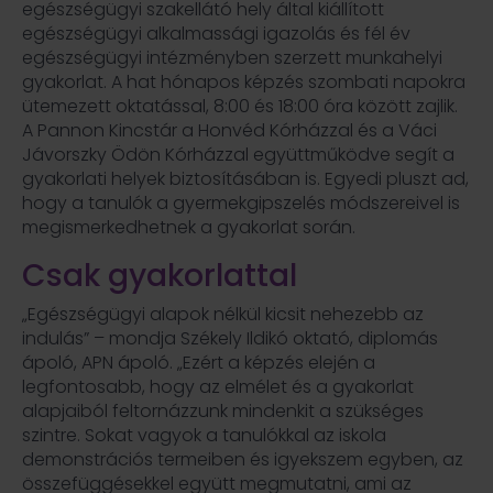
egészségügyi szakellátó hely által kiállított
egészségügyi alkalmassági igazolás és fél év
egészségügyi intézményben szerzett munkahelyi
gyakorlat. A hat hónapos képzés szombati napokra
ütemezett oktatással, 8:00 és 18:00 óra között zajlik.
A Pannon Kincstár a Honvéd Kórházzal és a Váci
Jávorszky Ödön Kórházzal együttműködve segít a
gyakorlati helyek biztosításában is. Egyedi pluszt ad,
hogy a tanulók a gyermekgipszelés módszereivel is
megismerkedhetnek a gyakorlat során.
Csak gyakorlattal
„Egészségügyi alapok nélkül kicsit nehezebb az
indulás” – mondja Székely Ildikó oktató, diplomás
ápoló, APN ápoló. „Ezért a képzés elején a
legfontosabb, hogy az elmélet és a gyakorlat
alapjaiból feltornázzunk mindenkit a szükséges
szintre. Sokat vagyok a tanulókkal az iskola
demonstrációs termeiben és igyekszem egyben, az
összefüggésekkel együtt megmutatni, ami az