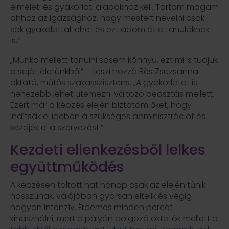
elméleti és gyakorlati alapokhoz kell. Tartom magam
ahhoz az igazsághoz, hogy mestert nevelni csak
sok gyakolattal lehet és ezt adom át a tanulóknak
is.”
„Munka mellett tanulni sosem könnyű, ezt mi is tudjuk
a saját életünkből” – teszi hozzá Rés Zsuzsanna
oktató, műtős szakasszisztens. „A gyakorlatot is
nehezebb lehet ütemezni változó beosztás mellett.
Ezért már a képzés elején biztatom őket, hogy
indítsák el időben a szükséges adminisztrációt és
kezdjék el a szervezést.”
Kezdeti ellenkezésből lelkes
együttműködés
A képzésen töltött hat hónap csak az elején tűnik
hosszúnak, valójában gyorsan eltelik és végig
nagyon intenzív. Érdemes minden percét
kihasználni, mert a pályán dolgozó oktatók mellett a