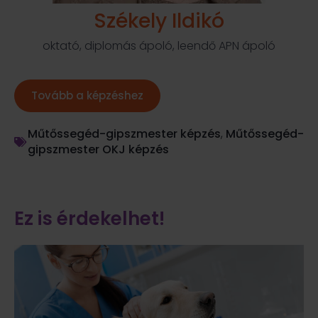
Székely Ildikó
oktató, diplomás ápoló, leendő APN ápoló
Tovább a képzéshez
Műtőssegéd-gipszmester képzés
,
Műtőssegéd-
gipszmester OKJ képzés
Ez is érdekelhet!