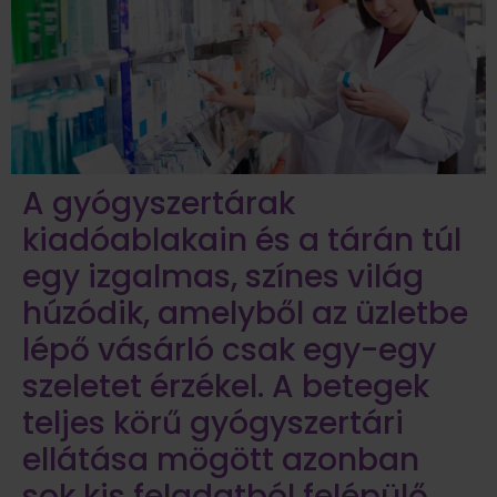
A gyógyszertárak
kiadóablakain és a tárán túl
egy izgalmas, színes világ
húzódik, amelyből az üzletbe
lépő vásárló csak egy-egy
szeletet érzékel. A betegek
teljes körű gyógyszertári
ellátása mögött azonban
sok kis feladatból felépülő,