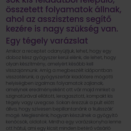
összetett folyamatok állnak,
ahol az asszisztens segítő
kezére is nagy szükség van.
Egy tégely varázslat
Amikor a receptet odanyújtjuk, lehet, hogy egy
doboz kész gyógyszer kerül elénk, de lehet, hogy
olyan készítmény, amelyért később kell
visszajönnünk. Amíg a megbeszélt időpontban
visszatérünk, a gyógyszertár kiadótere mögötti
helyiségben izgalmas folyamatok zajlanak,
amelynek eredményeként ott vár majd minket a
szignatúrával ellátott, leragasztott, kompakt kis
tégely vagy üvegcse. Sokan érezzük a pult előtt
állva, hogy szívesen bepillantanánk a ’kulisszák’
mögé. Meglesnénk, hogyan készülnek a gyógyító
kenőcsök, oldatok. Mintha egy varázskonyha lenne
ott hátul, ami egy kicsit minden betérő vásárló