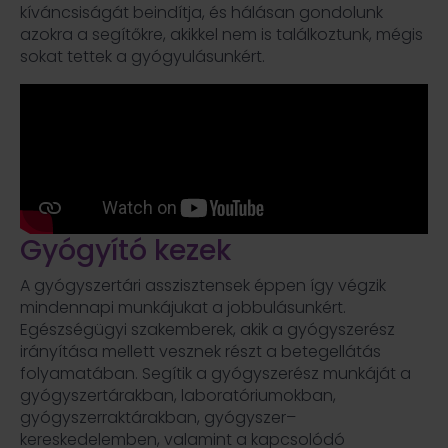
kíváncsiságát beindítja, és hálásan gondolunk
azokra a segítőkre, akikkel nem is találkoztunk, mégis
sokat tettek a gyógyulásunkért.
Gyógyító kezek
A gyógyszertári asszisztensek éppen így végzik
mindennapi munkájukat a jobbulásunkért.
Egészségügyi szakemberek, akik a gyógyszerész
irányítása mellett vesznek részt a betegellátás
folyamatában. Segítik a gyógyszerész munkáját a
gyógyszertárakban, laboratóriumokban,
gyógyszerraktárakban, gyógyszer–
kereskedelemben, valamint a kapcsolódó