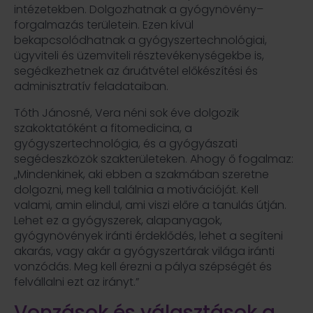
intézetekben. Dolgozhatnak a gyógynövény–
forgalmazás területein. Ezen kívül
bekapcsolódhatnak a gyógyszertechnológiai,
ügyviteli és üzemviteli résztevékenységekbe is,
segédkezhetnek az áruátvétel előkészítési és
adminisztratív feladataiban.
Tóth Jánosné, Vera néni sok éve dolgozik
szakoktatóként a fitomedicina, a
gyógyszertechnológia, és a gyógyászati
segédeszközök szakterületeken. Ahogy ő fogalmaz:
„Mindenkinek, aki ebben a szakmában szeretne
dolgozni, meg kell találnia a motivációját. Kell
valami, amin elindul, ami viszi előre a tanulás útján.
Lehet ez a gyógyszerek, alapanyagok,
gyógynövények iránti érdeklődés, lehet a segíteni
akarás, vagy akár a gyógyszertárak világa iránti
vonzódás. Meg kell érezni a pálya szépségét és
felvállalni ezt az irányt.”
Vonzások és választások a