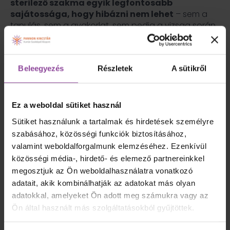
sterilező szakma egyik legfontosabb
sajátossága, hogy hibázni nem lehet
– sem a
tanulás, sem a gyakorlat, sem pedig a vizsga során.
Éppen ezért a Pannon Kincstárban
nem hagyunk
kérdéseket nyitva
: a képzés során minden
hallgatót lépésről lépésre felkészítünk
minden
Beleegyezés
Részletek
A sütikről
típusú vizsgafeladatra és szituációra
, amivel
majd találkozhat.
A felkészülés nem csupán elméleti ismeretek
Ez a weboldal sütiket használ
begyakorlásából áll. Fontosnak tartjuk, hogy a
Sütiket használunk a tartalmak és hirdetések személyre
tanulók
értsék az összefüggéseket
, ismerjék a
szabásához, közösségi funkciók biztosításához,
folyamatokat és tudják,
miért éppen úgy kell
eljárniuk
, ahogy az elő van írva. Minden egyes
valamint weboldalforgalmunk elemzéséhez. Ezenkívül
eszközcsomagolás, fertőtlenítési eljárás vagy
közösségi média-, hirdető- és elemező partnereinkkel
sterilitási ellenőrzés mögött
konkrét
megosztjuk az Ön weboldalhasználatra vonatkozó
betegbiztonsági cél húzódik meg
, amit a
adatait, akik kombinálhatják az adatokat más olyan
hallgatók már a képzés során megtanulnak
adatokkal, amelyeket Ön adott meg számukra vagy az
tudatosan kezelni.
Ön által használt más szolgáltatásokból gyűjtöttek.
A vizsgákra történő felkészítés során gyakorlati