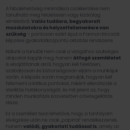
A hibalehetőség minimálisra csökkentése nem
tanulható meg felületesen vagy kizárólag
elméletből.
Valós tudásra, begyakorolt
mozdulatokra és helyzetfelismerésre van
szükség
– pontosan ezért épül a Pannon Kincstár
képzése gyakorlatközpontú oktatási rendszerre.
Nálunk a tanulók nem csak a vizsgához szükséges
alapokat kapják meg, hanem
átfogó szemléletet
is elsajátítanak arról, hogyan kell felelősen,
szabályosan és biztonságosan eljárni a munkájuk
során. A képzés során megtanulják, hogyan kell
felismerni a kritikus pontokat, miként ellenőrizzék a
sterilitás hatékonyságát, és mit jelent az, hogy
minden munkafázis közvetetten a betegellátás
része.
Ez a szemlélet teszi lehetővé, hogy a tanfolyam
elvégzése után ne csak „papírral” rendelkezzenek,
hanem
valódi, gyakorlati tudással is
, amely az