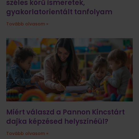
széles körű ismeretek,
gyakorlatorientált tanfolyam
Tovább olvasom »
Miért válaszd a Pannon Kincstárt
dajka képzésed helyszínéül?
Tovább olvasom »