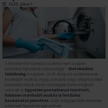
2025. július 1.
A fertőtlenítő-sterilező szakma nem csupán
technikai feladatok összessége –
életvédelmi
felelősség
is egyben. Az itt dolgozó szakemberek
munkáján múlhat, hogy a műtéti vagy diagnosztikai
beavatkozások során a betegek biztonságban
vannak-e.
Egyetlen pontatlanul tisztított,
hibásan sterilizált eszköz is fertőzési
kockázatot jelenthet
, ezért a legapróbb részletek
is kiemelt figyelmet igényelnek.