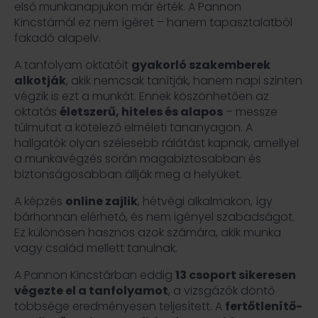
első munkanapjukon már érték. A Pannon
Kincstárnál ez nem ígéret – hanem tapasztalatból
fakadó alapelv.
A tanfolyam oktatóit
gyakorló szakemberek
alkotják
, akik nemcsak tanítják, hanem napi szinten
végzik is ezt a munkát. Ennek köszönhetően az
oktatás
életszerű, hiteles és alapos
– messze
túlmutat a kötelező elméleti tananyagon. A
hallgatók olyan szélesebb rálátást kapnak, amellyel
a munkavégzés során magabiztosabban és
biztonságosabban állják meg a helyüket.
A képzés
online zajlik
, hétvégi alkalmakon, így
bárhonnan elérhető, és nem igényel szabadságot.
Ez különösen hasznos azok számára, akik munka
vagy család mellett tanulnak.
A Pannon Kincstárban eddig
13 csoport sikeresen
végezte el a tanfolyamot
, a vizsgázók döntő
többsége eredményesen teljesített. A
fertőtlenítő-