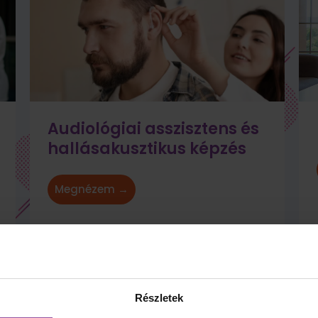
Audiológiai asszisztens és
hallásakusztikus képzés
Megnézem →
Részletek