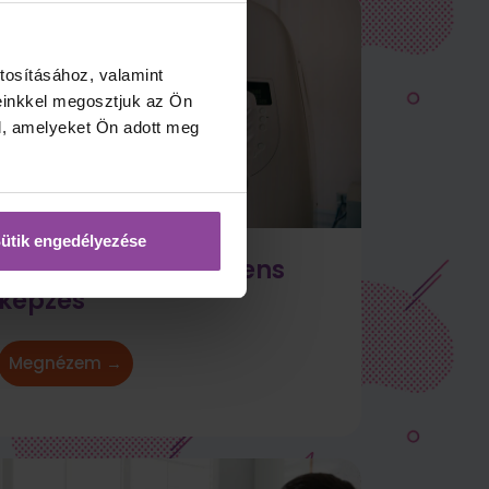
tosításához, valamint
einkkel megosztjuk az Ön
l, amelyeket Ön adott meg
ütik engedélyezése
CT/MR szakasszisztens
képzés
Megnézem →