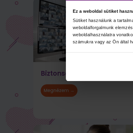
Ez a weboldal sütiket haszn
Sütiket használunk a tartal
weboldalforgalmunk elemzésé
weboldalhasználatra vonatko
számukra vagy az Ön által ha
Biztonságszervező képzés
Megnézem →