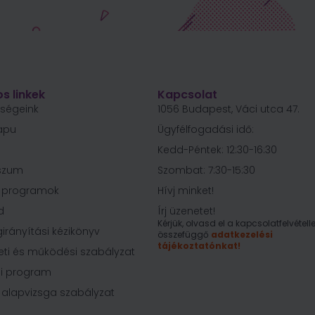
s linkek
Kapcsolat
őségeink
1056 Budapest, Váci utca 47.
apu
Ügyfélfogadási idő:
Kedd-Péntek: 12:30-16:30
szum
Szombat: 7:30-15:30
i programok
Hívj minket!
d
Írj üzenetet!
Kérjük, olvasd el a kapcsolatfelvételle
irányítási kézikönyv
összefüggő
adatkezelési
tájékoztatónkat!
eti és működési szabályzat
i program
 alapvizsga szabályzat