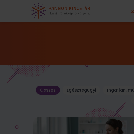
S
Összes
Egészségügyi
Ingatlan, m