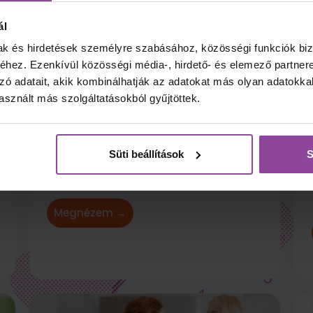
ál
mak és hirdetések személyre szabásához, közösségi funkciók biz
hez. Ezenkívül közösségi média-, hirdető- és elemező partner
zó adatait, akik kombinálhatják az adatokat más olyan adatokka
sznált más szolgáltatásokból gyűjtöttek.
Süti beállítások
S
Családfakutató képzés
Megnézem →