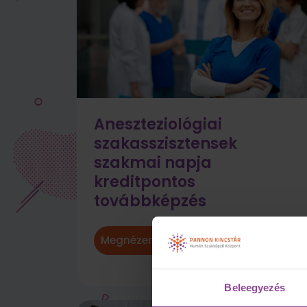
Aneszteziológiai
szakasszisztensek
szakmai napja
kreditpontos
továbbképzés
Megnézem →
Beleegyezés