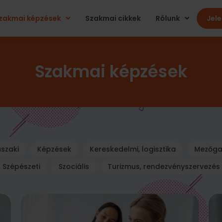
zakmai képzések
Szakmai cikkek
Rólunk
Jel
Szakmai képzések
űszaki
Képzések
Kereskedelmi, logisztika
Mezőga
Szépészeti
Szociális
Turizmus, rendezvényszervezés