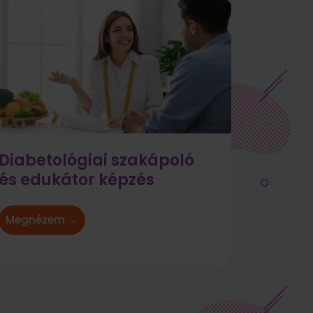
Diabetológiai szakápoló
és edukátor képzés
Megnézem →