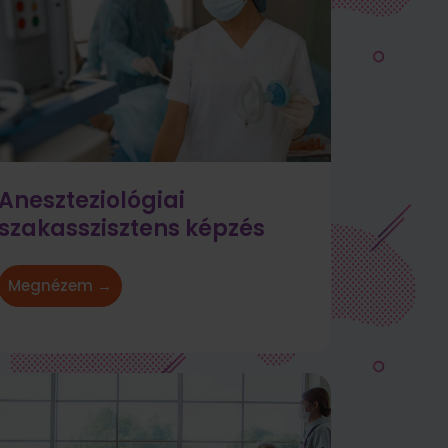
Aneszteziológiai
szakasszisztens képzés
Megnézem →