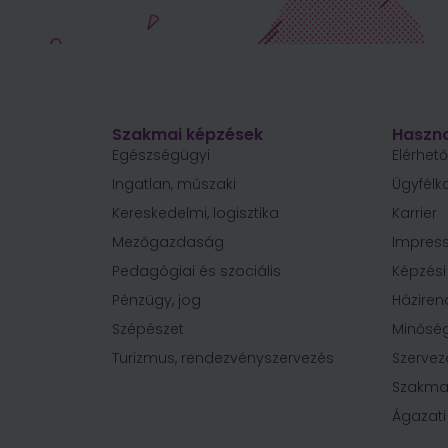
Szakmai képzések
Haszno
Egészségügyi
Elérhet
Ingatlan, műszaki
Ügyfélk
Kereskedelmi, logisztika
Karrier
Mezőgazdaság
Impres
Pedagógiai és szociális
Képzés
Pénzügy, jog
Háziren
Szépészet
Minőség
Turizmus, rendezvényszervezés
Szervez
Szakma
Ágazati