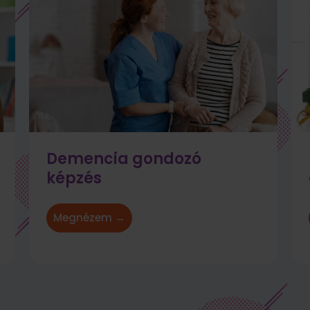
Demencia gondozó
képzés
Megnézem →