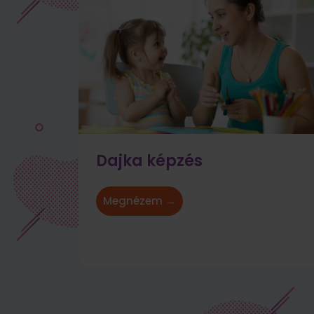
Dajka képzés
Megnézem →