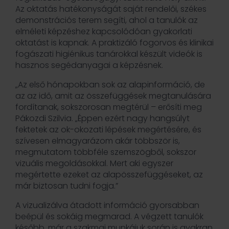
Az oktatás hatékonyságát saját rendelői, székes
demonstrációs terem segíti, ahol a tanulók az
elméleti képzéshez kapcsolódóan gyakorlati
oktatást is kapnak. A praktizáló fogorvos és klinikai
fogászati higiénikus tanárokkal készült videók is
hasznos segédanyagai a képzésnek.
„Az első hónapokban sok az alapinformáció, de
az az idő, amit az összefüggések megtanulására
fordítanak, sokszorosan megtérül – erősíti meg
Pákozdi Szilvia. „Éppen ezért nagy hangsúlyt
fektetek az ok-okozati lépések megértésére, és
szívesen elmagyarázom akár többször is,
megmutatom többféle szemszögből, sokszor
vizuális megoldásokkal. Mert aki egyszer
megértette ezeket az alapösszefüggéseket, az
már biztosan tudni fogja.”
A vizualizálva átadott információ gyorsabban
beépül és sokáig megmarad. A végzett tanulók
később, már a szakmai munkájuk során is gyakran