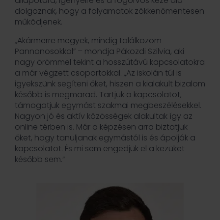
állapotára, igényeire és a fogorvos keze alá
dolgoznak, hogy a folyamatok zökkenőmentesen
működjenek.
„Akármerre megyek, mindig találkozom
Pannonosokkal” – mondja Pákozdi Szilvia, aki
nagy örömmel tekint a hosszútávú kapcsolatokra
a már végzett csoportokkal. „Az iskolán túl is
igyekszünk segíteni őket, hiszen a kialakult bizalom
később is megmarad. Tartjuk a kapcsolatot,
támogatjuk egymást szakmai megbeszélésekkel.
Nagyon jó és aktív közösségek alakultak így az
online térben is. Már a képzésen arra biztatjuk
őket, hogy tanuljanak egymástól is és ápolják a
kapcsolatot. És mi sem engedjük el a kezüket
később sem.”