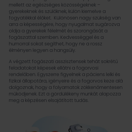
mellett az egészséges közösségeknek –
gyerekeknek és szülőknek, külön kiemelve a
fogyatékkal élőket. Különösen nagy szükség van
arra a képességére, hogy nyugalmat sugározva
oldja a gyerekek félelmét és szorongását a
fogászattal szemben. Kedvességgel és a
humorral sokat segíthet, hogy ne a rossz
élményen legyen a hangsúly.
A végzett fogászati asszisztensek tehát sokrétű
feladatokat képesek ellátni a fogorvosi
rendelőben. Egyszerre figyelnek a páciens lelki és
fizikai állapotára, igényeire és a fogorvos keze alá
dolgoznak, hogy a folyamatok zökkenőmentesen
működjenek. Ezt a gördülékeny munkát alapozza
meg a képzésen elsajátított tudás.