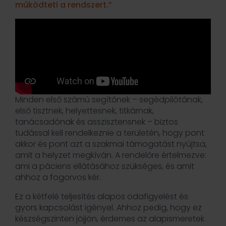
működteti a rendszert.”
Minden első számú segítőnek – segédpilótának,
első tisztnek, helyettesnek, titkárnak,
tanácsadónak és asszisztensnek – biztos
tudással kell rendelkeznie a területén, hogy pont
akkor és pont azt a szakmai támogatást nyújtsa,
amit a helyzet megkíván. A rendelőre értelmezve:
ami a páciens ellátásához szükséges, és amit
ahhoz a fogorvos kér.
Ez a kétfelé teljesítés alapos odafigyelést és
gyors kapcsolást igényel. Ahhoz pedig, hogy ez
készségszinten jöjjön, érdemes az alapismeretek