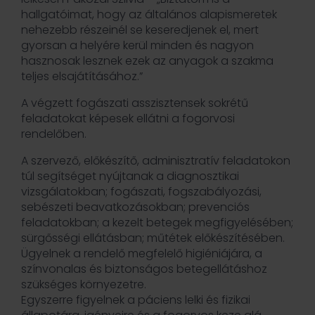
hallgatóimat, hogy az általános alapismeretek
nehezebb részeinél se keseredjenek el, mert
gyorsan a helyére kerül minden és nagyon
hasznosak lesznek ezek az anyagok a szakma
teljes elsajátításához.”
A végzett fogászati asszisztensek sokrétű
feladatokat képesek ellátni a fogorvosi
rendelőben.
A szervező, előkészítő, adminisztratív feladatokon
túl segítséget nyújtanak a diagnosztikai
vizsgálatokban; fogászati, fogszabályozási,
sebészeti beavatkozásokban; prevenciós
feladatokban; a kezelt betegek megfigyelésében;
sürgősségi ellátásban; műtétek előkészítésében.
Ügyelnek a rendelő megfelelő higiéniájára, a
színvonalas és biztonságos betegellátáshoz
szükséges környezetre.
Egyszerre figyelnek a páciens lelki és fizikai