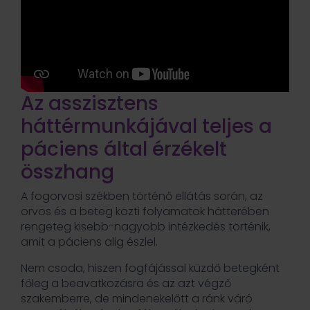
Az asszisztens
háttérmunkájával teljes a
páciens által érzékelt
összhang
A fogorvosi székben történő ellátás során, az
orvos és a beteg közti folyamatok hátterében
rengeteg kisebb-nagyobb intézkedés történik,
amit a páciens alig észlel.
Nem csoda, hiszen fogfájással küzdő betegként
főleg a beavatkozásra és az azt végző
szakemberre, de mindenekelőtt a ránk váró