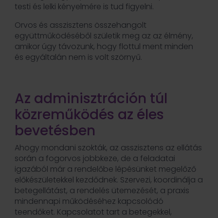
testi és lelki kényelmére is tud figyelni.
Orvos és asszisztens összehangolt
együttműködéséből születik meg az az élmény,
amikor úgy távozunk, hogy flottul ment minden
és egyáltalán nem is volt szörnyű.
Az adminisztráción túl
közreműködés az éles
bevetésben
Ahogy mondani szokták, az asszisztens az ellátás
során a fogorvos jobbkeze, de a feladatai
igazából már a rendelőbe lépésünket megelőző
előkészületekkel kezdődnek. Szervezi, koordinálja a
betegellátást, a rendelés ütemezését, a praxis
mindennapi működéséhez kapcsolódó
teendőket. Kapcsolatot tart a betegekkel,