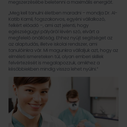
megszerzésébe beletenni a maximális energiát.
„Meg kell tanulni életben maradni – mondja Dr. Al-
Katib Kamil, fogszakorvos, egyéni vállalkozó,
felkért előadó –, ami azt jelenti, hogy
egészségügyi pályáról lévén szó, elvárt a
megfelelő önállóság. Ehhez nyújt segítséget az
az alaptudás, illetve iskolai rendszer, ami
tanulóinkra vár. Mi magunkra vállaljuk azt, hogy az
elméleti ismereteken túl, olyan emberi skillek
felvértezését is megalapozzuk, amikhez a
későbbiekben mindig vissza lehet nyúlni.”