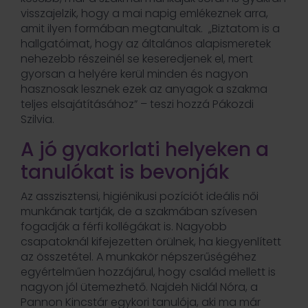
visszajelzik, hogy a mai napig emlékeznek arra,
amit ilyen formában megtanultak. „Biztatom is a
hallgatóimat, hogy az általános alapismeretek
nehezebb részeinél se keseredjenek el, mert
gyorsan a helyére kerül minden és nagyon
hasznosak lesznek ezek az anyagok a szakma
teljes elsajátításához” – teszi hozzá Pákozdi
Szilvia.
A jó gyakorlati helyeken a
tanulókat is bevonják
Az asszisztensi, higiénikusi pozíciót ideális női
munkának tartják, de a szakmában szívesen
fogadják a férfi kollégákat is. Nagyobb
csapatoknál kifejezetten örülnek, ha kiegyenlített
az összetétel. A munkakör népszerűségéhez
egyértelműen hozzájárul, hogy család mellett is
nagyon jól ütemezhető. Najdeh Nidál Nóra, a
Pannon Kincstár egykori tanulója, aki ma már