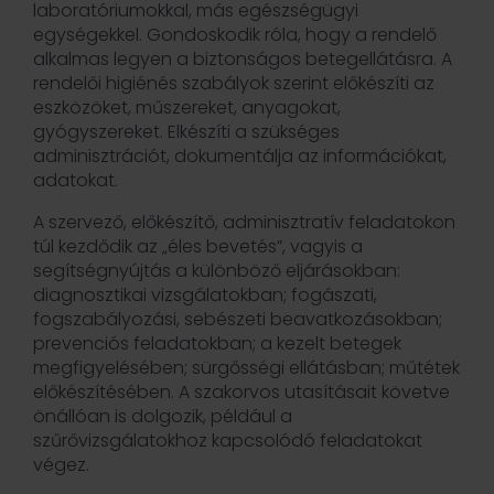
laboratóriumokkal, más egészségügyi
egységekkel. Gondoskodik róla, hogy a rendelő
alkalmas legyen a biztonságos betegellátásra. A
rendelői higiénés szabályok szerint előkészíti az
eszközöket, műszereket, anyagokat,
gyógyszereket. Elkészíti a szükséges
adminisztrációt, dokumentálja az információkat,
adatokat.
A szervező, előkészítő, adminisztratív feladatokon
túl kezdődik az „éles bevetés”, vagyis a
segítségnyújtás a különböző eljárásokban:
diagnosztikai vizsgálatokban; fogászati,
fogszabályozási, sebészeti beavatkozásokban;
prevenciós feladatokban; a kezelt betegek
megfigyelésében; sürgősségi ellátásban; műtétek
előkészítésében. A szakorvos utasításait követve
önállóan is dolgozik, például a
szűrővizsgálatokhoz kapcsolódó feladatokat
végez.