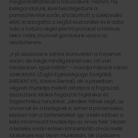
megpróbáltatásokra fókuszálunk. Viszont, ha
belegondolunk, kivel beszélgettünk a
panaszfelvétel során, ki bátorított a székbeülés
előtt, ki adogatta a segítő eszközöket és ki adta
oda a tortúra végét jelentő poharat a törlővel,
akkor máris jószívvel gondolunk vissza az
asszisztensre.
„A jó asszisztens szintre észrevétlen a folyamat
során, de mégis mindig kéznél van, ott van
mindenben. Igazi háttér” – mondja Pákozdi Szilvia
szakoktató (Zuglói Egészségügyi Szolgálat,
BARDENT Kft., Kavics Dental), aki a praxisban
végzett munkája mellett oktatja is a fogászati
asszisztens, klinikai fogászati higiénikus és
fogtechnikus tanulókat. „Mindkét félnek segít, az
orvosnak és a betegnek is. Ismeri a pácienseket,
képben van a történetükkel, így a kellő időben a
kellő információt továbbítja az orvos felé.” Hiszen
a kezelés során erősen koncentráló orvos mellé
szükséges egy olyan munkatárs, aki a páciens