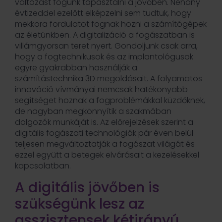
változást fogunk tapasztalni a jövőben. Néhány
évtizeddel ezelőtt elképzelni sem tudtuk, hogy
mekkora fordulatot fognak hozni a számítógépek
az életünkben. A digitalizáció a fogászatban is
villámgyorsan teret nyert. Gondoljunk csak arra,
hogy a fogtechnikusok és az implantológusok
egyre gyakrabban használják a
számítástechnika 3D megoldásait. A folyamatos
innováció vívmányai nemcsak hatékonyabb
segítséget hoznak a fogproblémákkal küzdőknek,
de nagyban megkönnyítik a szakmában
dolgozók munkáját is. Az előrejelzések szerint a
digitális fogászati technológiák pár éven belül
teljesen megváltoztatják a fogászat világát és
ezzel együtt a betegek elvárásait a kezelésekkel
kapcsolatban.
A digitális jövőben is
szükségünk lesz az
asszisztensek kétirányú