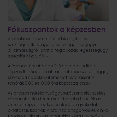
Fókuszpontok a képzésben
A jelentkezéshez érettségi bizonyítvány
szükséges, illetve igazolás az egészségügyi
alkalmasságról, amit a foglalkozás-egészségügyi
szakellátó hely állít ki.
A Pannon Kincstárban 2-3 havonta indított
képzés 10 hónapon át tart, heti rendszerességgel,
szombati napokra ütemezett oktatással. A
tanórák 8:00 és 18:00 óra között zajlanak.
Az oktatás hatékonyságát saját rendelői, székes
demonstrációs terem segíti, ahol a tanulók az
elméleti képzéshez kapcsolódóan gyakorlati
oktatást is kapnak. A praktizáló fogorvos és klinikai
fogászati higiénikus tanárokkal készült videók is