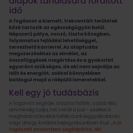
alapok tanulására fordított
idő
A fogászat a kiemelt, frekventált területek
közé tartozik az egészségügyön belül.
Népszerű pálya, vonzó, tiszta közegben,
folyamatos fejlődési lehetőséggel,
tervezhető karrierrel. Az alaptudás
megszerzéséhez az elmélet, az
összefüggések megértése és a gyakorlat
egyaránt szükséges, de aki nem sajnálja az
időt és energiát, sokkal könnyebben
boldogul majd a ráépülő ismeretekkel.
Kell egy jó tudásbázis
A fogorvos segítője, a biztos háttér, a jobb kéz,
ami mindig tudja, mit csinál a bal – ezekkel a
meghatározásokkal találkozunk leggyakrabban,
vagy ahogy korábbi bejegyzésünkben írtuk:
„A jó
fogászati asszisztens segédpilóta, aki