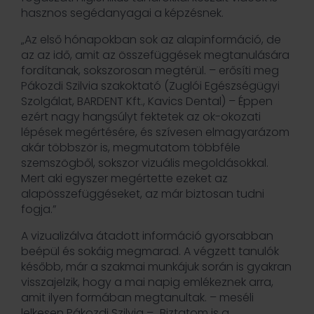
hasznos segédanyagai a képzésnek.
„Az első hónapokban sok az alapinformáció, de
az az idő, amit az összefüggések megtanulására
fordítanak, sokszorosan megtérül. – erősíti meg
Pákozdi Szilvia szakoktató (Zuglói Egészségügyi
Szolgálat, BARDENT Kft., Kavics Dental) – Éppen
ezért nagy hangsúlyt fektetek az ok-okozati
lépések megértésére, és szívesen elmagyarázom
akár többször is, megmutatom többféle
szemszögből, sokszor vizuális megoldásokkal.
Mert aki egyszer megértette ezeket az
alapösszefüggéseket, az már biztosan tudni
fogja.”
A vizualizálva átadott információ gyorsabban
beépül és sokáig megmarad. A végzett tanulók
később, már a szakmai munkájuk során is gyakran
visszajelzik, hogy a mai napig emlékeznek arra,
amit ilyen formában megtanultak. – meséli
lelkesen Pákozdi Szilvia – „Biztatom is a