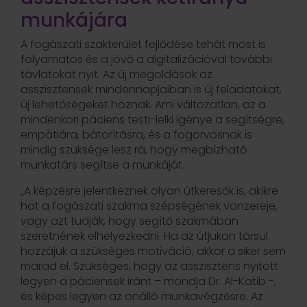
munkájára
A fogászati szakterület fejlődése tehát most is
folyamatos és a jövő a digitalizációval további
távlatokat nyit. Az új megoldások az
asszisztensek mindennapjaiban is új feladatokat,
új lehetőségeket hoznak. Ami változatlan, az a
mindenkori páciens testi-lelki igénye a segítségre,
empátiára, bátorításra, és a fogorvosnak is
mindig szüksége lesz rá, hogy megbízható
munkatárs segítse a munkáját.
„A képzésre jelentkeznek olyan útkeresők is, akikre
hat a fogászati szakma szépségének vonzereje,
vagy azt tudják, hogy segítő szakmában
szeretnének elhelyezkedni. Ha az útjukon társul
hozzájuk a szükséges motiváció, akkor a siker sem
marad el. Szükséges, hogy az asszisztens nyitott
legyen a páciensek iránt – mondja Dr. Al-Katib -,
és képes legyen az önálló munkavégzésre. Az