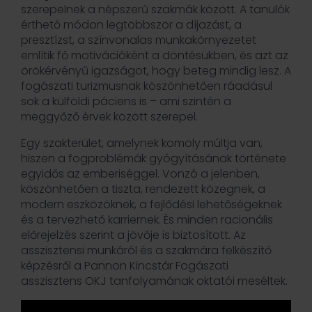
szerepelnek a népszerű szakmák között. A tanulók
érthető módon legtöbbször a díjazást, a
presztízst, a színvonalas munkakörnyezetet
említik fő motivációként a döntésükben, és azt az
örökérvényű igazságot, hogy beteg mindig lesz. A
fogászati turizmusnak köszönhetően ráadásul
sok a külföldi páciens is – ami szintén a
meggyőző érvek között szerepel.
Egy szakterület, amelynek komoly múltja van,
hiszen a fogproblémák gyógyításának története
egyidős az emberiséggel. Vonzó a jelenben,
köszönhetően a tiszta, rendezett közegnek, a
modern eszközöknek, a fejlődési lehetőségeknek
és a tervezhető karriernek. És minden racionális
előrejelzés szerint a jövője is biztosított. Az
asszisztensi munkáról és a szakmára felkészítő
képzésről a Pannon Kincstár Fogászati
asszisztens OKJ tanfolyamának oktatói meséltek.