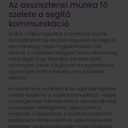
Az asszisztensi munka fő
szelete a segítő
kommunikáció
Amikor a fájós fogunkkal a rendelőbe lépünk,
kiszolgáltatottnak érezzük magunkat és nagyon
nem mindegy, milyen fogadtatásban van
részünk. A családias hangulat, harmonikus közeg
sokat segít, hogy leküzdjük a kezelés előtti
szorongást. Ennek a légkörnek a megteremtése
ugyanolyan fontos feladat, mint a páciens
ellátása.
Az asszisztens munkájának az egyik legnagyobb
szelete éppen ez a segítő kommunikáció: vagyis
a betegek testi-lelki felkészítése. Ide tartozik még
a szükséges felvilágosítás, tájékoztatás a
megfelelő szájápolásról, a tisztításhoz ajánlott
eszközökről, módszerekről. Az egészségnevelés
keretében pedig tanácsadást nyújt a betegek