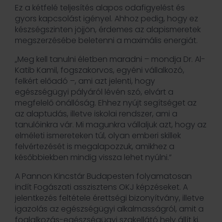
Ez a kétfelé teljesítés alapos odafigyelést és
gyors kapcsolást igényel. Ahhoz pedig, hogy ez
készségszinten jöjjön, érdemes az alapismeretek
megszerzésébe beletenni a maximális energiát.
„Meg kell tanulni életben maradni – mondja Dr. Al-
Katib Kamil, fogszakorvos, egyéni vállalkozó,
felkért előadó –, ami azt jelenti, hogy
egészségügyi pályáról lévén szó, elvárt a
megfelelő önállóság. Ehhez nyújt segítséget az
az alaptudás, illetve iskolai rendszer, ami a
tanulóinkra vár. Mi magunkra vállaljuk azt, hogy az
elméleti ismereteken túl, olyan emberi skillek
felvértezését is megalapozzuk, amikhez a
későbbiekben mindig vissza lehet nyúlni.”
A Pannon Kincstár Budapesten folyamatosan
indít Fogászati asszisztens OKJ képzéseket. A
jelentkezés feltétele érettségi bizonyítvány, illetve
igazolás az egészségügyi alkalmasságról, amit a
foglalkozás-egészségügyi szakellátó hely állít ki.