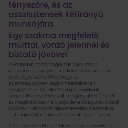
tényezőre, és az
asszisztensek kétirányú
munkájára.
Egy szakma megfelelő
múlttal, vonzó jelennel és
bíztató jövővel
A Pannon Kincstár fogászati asszisztens
képzésére sokan jönnek útkeresőként, azzal az
elsődleges szándékkal, hogy az
egészségügyben, segítő munkakörben
dolgozzanak. Ők jellemzően páciensként
szereztek benyomásokat a fogászat területéről
és meglátták benne a saját lehetőségüket. Mások
egészen határozott elképzelésekkel érkeznek és
biztosan tudják, miért ezt a hivatást választják.
A fogászati szakterületek évek óra az élbolyban