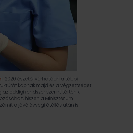
ól
. 2020 őszétől várhatóan a többi
struktúrát kapnak majd és a végzettséget
z eddigi rendszer szerint történik
pozásához, hiszen a Minisztérium
mít a jövő évvégi átállás után is.