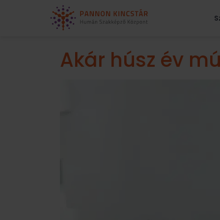
S
Akár húsz év mú