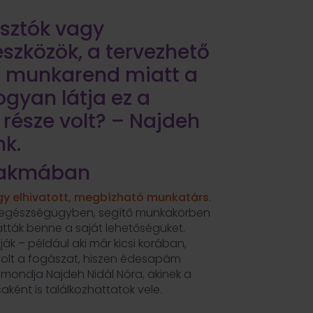
asztók vagy
eszközök, a tervezhető
ó munkarend miatt a
ogyan látja ez a
 része volt? – Najdeh
nk.
szakmában
gy elhivatott, megbízható munkatárs
.
az egészségügyben, segítő munkakörben
tták benne a saját lehetőségüket.
ák – például aki már kicsi korában,
volt a fogászat, hiszen édesapám
 mondja Najdeh Nidál Nóra, akinek a
ként is találkozhattatok vele.