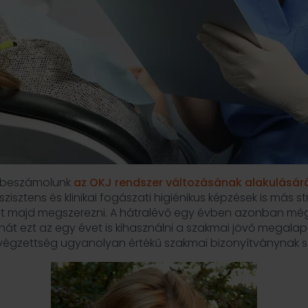
n beszámolunk
az OKJ rendszer változásának alakulásár
zisztens és klinikai fogászati higiénikus képzések is más 
t majd megszerezni. A hátralévő egy évben azonban még a
ehát ezt az egy évet is kihasználni a szakmai jövő megala
égzettség ugyanolyan értékű szakmai bizonyítványnak szá