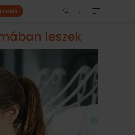
entkezés
kmában leszek