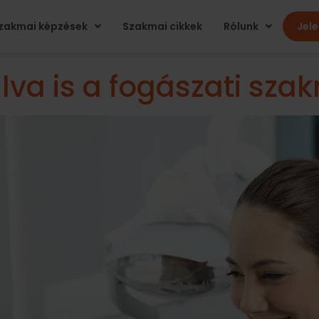
zakmai képzések
Szakmai cikkek
Rólunk
Jel
lva is a fogászati sza