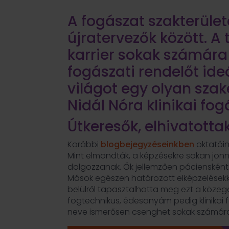
A fogászat szakterüle
újratervezők között. A
karrier sokak számára
fogászati rendelőt ide
világot egy olyan szak
Nidál Nóra klinikai fog
Útkeresők, elhivatott
Korábbi
blogbejegyzéseinkben
oktatóin
Mint elmondták, a képzésekre sokan jön
dolgozzanak. Ők jellemzően páciensként
Mások egészen határozott elképzelésekkel 
belülről tapasztalhatta meg ezt a köze
fogtechnikus, édesanyám pedig klinikai f
neve ismerősen csenghet sokak számára. 