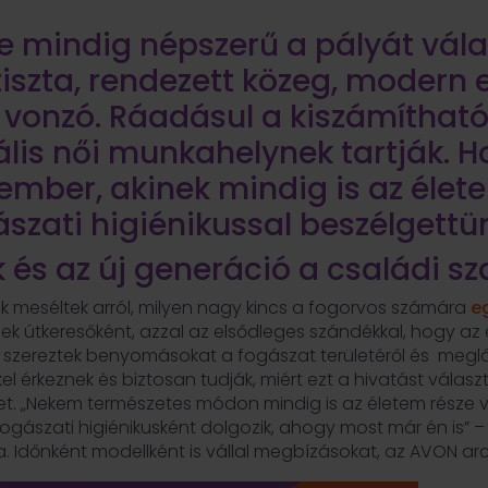
te mindig népszerű a pályát vál
 tiszta, rendezett közeg, modern 
 vonzó. Ráadásul a kiszámíthat
ális női munkahelynek tartják. H
ember, akinek mindig is az élete
ászati higiénikussal beszélgettü
ak és az új generáció a családi 
k meséltek arról, milyen nagy kincs a fogorvos számára
e
nek útkeresőként, azzal az elsődleges szándékkal, hogy 
 szereztek benyomásokat a fogászat területéről és meglá
érkeznek és biztosan tudják, miért ezt a hivatást választj
get. „Nekem természetes módon mindig is az életem része 
ogászati higiénikusként dolgozik, ahogy most már én is” –
Időnként modellként is vállal megbízásokat, az AVON arca