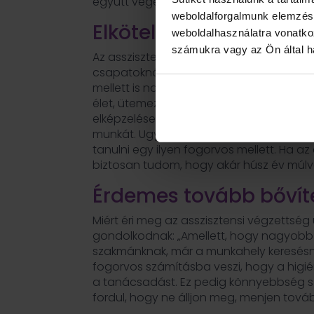
együtt végeztem, mindenki a pályán ma
weboldalforgalmunk elemzésé
Elköteleződni, akár hús
weboldalhasználatra vonatko
számukra vagy az Ön által ha
Az asszisztensi, higiénikusi pozíciót ide
csapatoknál kifejezetten örülnek, ha ki
mellett is nagyon jól ütemezhető. Nóra is 
élet, ütemezhető szakma. Fizetésben ép
elképzelései határozzák meg. Ha kellően
munkát. Ugyanígy sokat számít, ha a veze
tanulni egy ilyen fogorvos mellett. Ha 
biztosan tudom, hogy akár húsz év múlva 
Érdemes tovább bővíte
Miért éri meg az asszisztensi végzettsé
gondolkodnak: „Amellett, hogy nagyobb 
szakmánknak, már a munkahely keresésnél 
fogorvos számításba veszi, hogy a higién
a tanácsadást. Ez pedig könnyebbség sz
fordul, hogy ne álljon meg, menjen tová