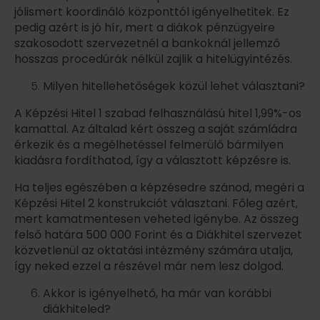
jólismert koordináló központtól igényelhetitek. Ez
pedig azért is jó hír, mert a diákok pénzügyeire
szakosodott szervezetnél a bankoknál jellemző
hosszas procedúrák nélkül zajlik a hitelügyintézés.
Milyen hitellehetőségek közül lehet választani?
A Képzési Hitel 1 szabad felhasználású hitel 1,99%-os
kamattal. Az általad kért összeg a saját számládra
érkezik és a megélhetéssel felmerülő bármilyen
kiadásra fordíthatod, így a választott képzésre is.
Ha teljes egészében a képzésedre szánod, megéri a
Képzési Hitel 2 konstrukciót választani. Főleg azért,
mert kamatmentesen veheted igénybe. Az összeg
felső határa 500 000 Forint és a Diákhitel szervezet
közvetlenül az oktatási intézmény számára utalja,
így neked ezzel a részével már nem lesz dolgod.
Akkor is igényelhető, ha már van korábbi
diákhiteled?