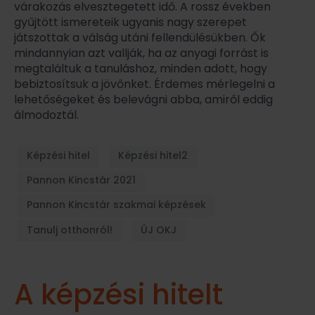
várakozás elvesztegetett idő. A rossz években
gyűjtött ismereteik ugyanis nagy szerepet
játszottak a válság utáni fellendülésükben. Ők
mindannyian azt vallják, ha az anyagi forrást is
megtaláltuk a tanuláshoz, minden adott, hogy
bebiztosítsuk a jövőnket. Érdemes mérlegelni a
lehetőségeket és belevágni abba, amiről eddig
álmodoztál.
Képzési hitel
Képzési hitel2
Pannon Kincstár 2021
Pannon Kincstár szakmai képzések
Tanulj otthonról!
ÚJ OKJ
A képzési hitelt