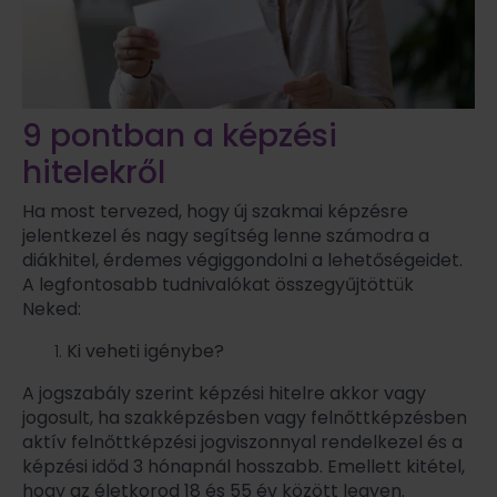
9 pontban a képzési
hitelekről
Ha most tervezed, hogy új szakmai képzésre
jelentkezel és nagy segítség lenne számodra a
diákhitel, érdemes végiggondolni a lehetőségeidet.
A legfontosabb tudnivalókat összegyűjtöttük
Neked:
Ki veheti igénybe?
A jogszabály szerint képzési hitelre akkor vagy
jogosult, ha szakképzésben vagy felnőttképzésben
aktív felnőttképzési jogviszonnyal rendelkezel és a
képzési időd 3 hónapnál hosszabb. Emellett kitétel,
hogy az életkorod 18 és 55 év között legyen.