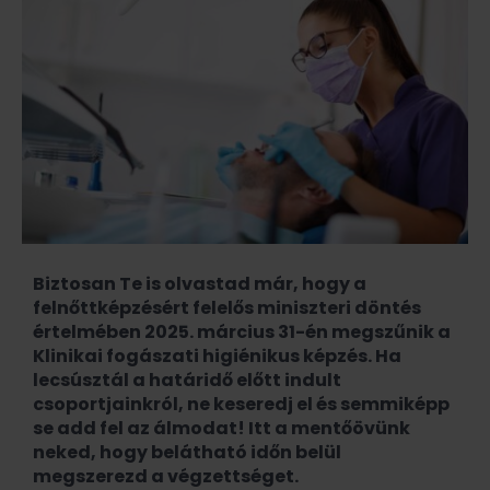
Biztosan Te is olvastad már, hogy a
felnőttképzésért felelős miniszteri döntés
értelmében 2025. március 31-én megszűnik a
Klinikai fogászati higiénikus képzés. Ha
lecsúsztál a határidő előtt indult
csoportjainkról, ne keseredj el és semmiképp
se add fel az álmodat! Itt a mentőövünk
neked, hogy belátható időn belül
megszerezd a végzettséget.