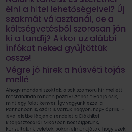
élni a hitel lehetőségeivel? Új
szakmát választanál, de a
költségvetésből szorosan jön
ki a tandíj? Akkor az alábbi
infókat neked gyűjtöttük
össze!
Végre jó hírek a húsvéti tojás
mellé
Ahogy mondani szokták, a sok szomorú hír mellett
mostanában minden pozitív üzenet olyan jólesik,
mint egy falat kenyér. Így vagyunk ezzel a
Pannonban is, ezért is vártuk nagyon, hogy április 1-
jével életbe lépjen a rendelet a Diákhitel
kiterjesztéséről. Miközben beszélgetünk,
konzultálunk veletek, sokan elmondjátok, hogy ezek