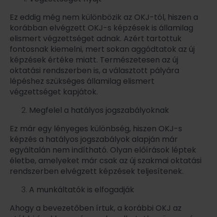
Ez eddig még nem különbözik az OKJ-tól, hiszen a
korábban elvégzett
OKJ
-s képzések is
államilag
elismert
végzettséget
adnak
. Azért tartottuk
fontosnak kiemelni, mert sokan aggódtatok az új
képzések értéke miatt.
Természetesen
az új
oktatási rendszerben is,
a választott pályára
lépéshez szükséges
államilag elismert
végzettséget kapjátok.
Megfelel a hatályos jogszabályoknak
Ez már egy lényeges különbség, hiszen OKJ-s
képzés a hatályos jogszabályok alapján már
egyáltalán nem indítható. Olyan előírások léptek
életbe, amelyeket már csak az új szakmai oktatási
rendszerben elvégzett képzések teljesítenek.
A munkáltatók is elfogadják
Ahogy a bevezetőben írtuk, a korábbi OKJ az