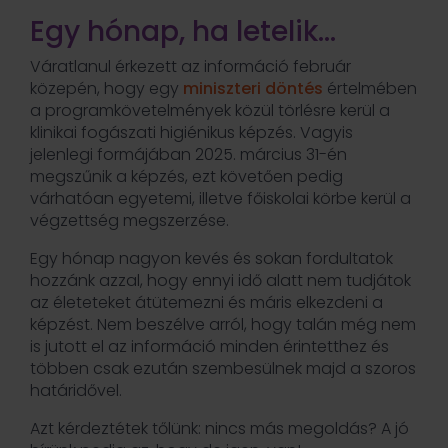
Egy hónap, ha letelik…
Váratlanul érkezett az információ február
közepén, hogy egy
miniszteri döntés
értelmében
a programkövetelmények közül törlésre kerül a
klinikai fogászati higiénikus képzés. Vagyis
jelenlegi formájában 2025. március 31-én
megszűnik a képzés, ezt követően pedig
várhatóan egyetemi, illetve főiskolai körbe kerül a
végzettség megszerzése.
Egy hónap nagyon kevés és sokan fordultatok
hozzánk azzal, hogy ennyi idő alatt nem tudjátok
az életeteket átütemezni és máris elkezdeni a
képzést. Nem beszélve arról, hogy talán még nem
is jutott el az információ minden érintetthez és
többen csak ezután szembesülnek majd a szoros
határidővel.
Azt kérdeztétek tőlünk: nincs más megoldás? A jó