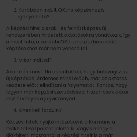
Korábban indult OKJ-s képzéshez is
igényelhető?
A képzési hitel a szak- és felnőttképzés új
rendszerében hirdetett oktatásokra vonatkozik, így
a most futó, a korábbi OKJ rendszerben indult
képzésekhez már nem vehető fel.
Mikor indítsd?
Akár már most. Ha eldöntötted, hogy belevágsz az
új képzésbe, érdemes minél előbb, már az oktatás
kezdete előtt elindítani a folyamatot. Fontos, hogy
legyen már képzési szerződésed, hiszen csak akkor
lesz érvényes a jogviszonyod.
Kihez kell fordulni?
Képzési hitelt nyújtó intézetként a Kormány a
Diákhitel Központot jelölte ki. Vagyis ahogy a
diákhitelt, mostantól a képzési hitelt is a már