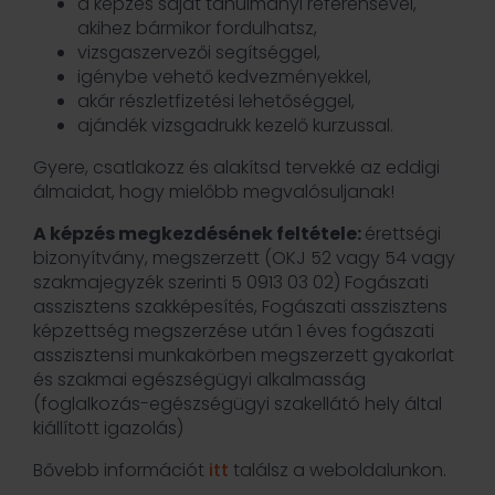
a képzés saját tanulmányi referensével,
akihez bármikor fordulhatsz,
vizsgaszervezői segítséggel,
igénybe vehető kedvezményekkel,
akár részletfizetési lehetőséggel,
ajándék vizsgadrukk kezelő kurzussal.
Gyere, csatlakozz és alakítsd tervekké az eddigi
álmaidat, hogy mielőbb megvalósuljanak!
A képzés megkezdésének feltétele:
érettségi
bizonyítvány, megszerzett (OKJ 52 vagy 54 vagy
szakmajegyzék szerinti 5 0913 03 02) Fogászati
asszisztens szakképesítés, Fogászati asszisztens
képzettség megszerzése után 1 éves fogászati
asszisztensi munkakörben megszerzett gyakorlat
és szakmai egészségügyi alkalmasság
(foglalkozás-egészségügyi szakellátó hely által
kiállított igazolás)
Bővebb információt
itt
találsz a weboldalunkon.