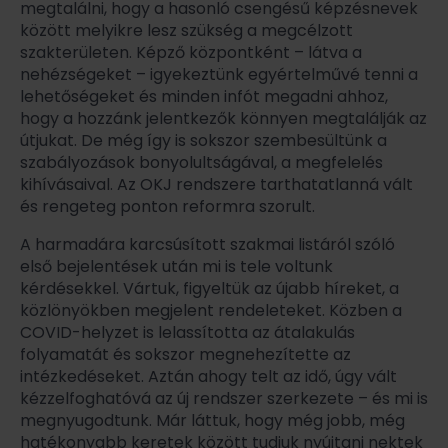
megtalálni, hogy a hasonló csengésű képzésnevek
között melyikre lesz szükség a megcélzott
szakterületen. Képző központként – látva a
nehézségeket – igyekeztünk egyértelművé tenni a
lehetőségeket és minden infót megadni ahhoz,
hogy a hozzánk jelentkezők könnyen megtalálják az
útjukat. De még így is sokszor szembesültünk a
szabályozások bonyolultságával, a megfelelés
kihívásaival. Az OKJ rendszere tarthatatlanná vált
és rengeteg ponton reformra szorult.
A harmadára karcsúsított szakmai listáról szóló
első bejelentések után mi is tele voltunk
kérdésekkel. Vártuk, figyeltük az újabb híreket, a
közlönyökben megjelent rendeleteket. Közben a
COVID-helyzet is lelassította az átalakulás
folyamatát és sokszor megnehezítette az
intézkedéseket. Aztán ahogy telt az idő, úgy vált
kézzelfoghatóvá az új rendszer szerkezete – és mi is
megnyugodtunk. Már láttuk, hogy még jobb, még
hatékonyabb keretek között tudjuk nyújtani nektek