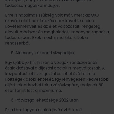
tudáscsomagokkal induljon.
Erre is hatalmas szükség volt már, mert az OKJ
ernyője alatt sok képzés nem követte a piac
követelményeit és az élet változásait, rengeteg
elavult módszer és meghaladott tananyag ragadt a
tudástárban. Ezek most mind kikerültek a
rendszerből.
Alacsony központi vizsgadíjak
Egy újabb jó hír, hiszen a vizsgák rendszerének
átalakításával a díjazási opciók is megváltoztak. A
központosított vizsgáztatás lehetővé tette a
költségek csökkentését, így lényegesen kedvezőbb
díjért jelentkezhettek a záróvizsgára, melynek 50
ezer forint lett a maximuma.
Pótvizsga lehetősége 2022 után
Ez a tétel ugyan csak a jövő évtől kerül