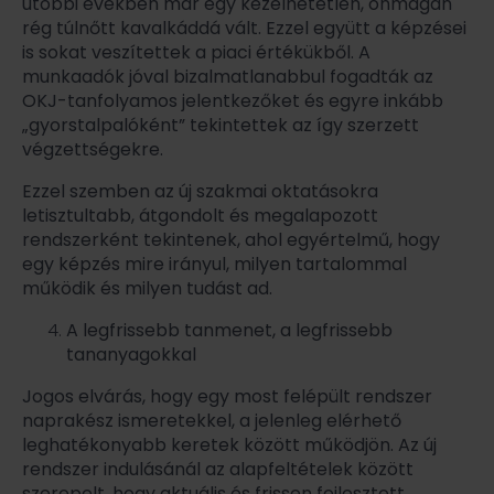
utóbbi években már egy kezelhetetlen, önmagán
rég túlnőtt kavalkáddá vált. Ezzel együtt a képzései
is sokat veszítettek a piaci értékükből. A
munkaadók jóval bizalmatlanabbul fogadták az
OKJ-tanfolyamos jelentkezőket és egyre inkább
„gyorstalpalóként” tekintettek az így szerzett
végzettségekre.
Ezzel szemben az új szakmai oktatásokra
letisztultabb, átgondolt és megalapozott
rendszerként tekintenek, ahol egyértelmű, hogy
egy képzés mire irányul, milyen tartalommal
működik és milyen tudást ad.
A legfrissebb tanmenet, a legfrissebb
tananyagokkal
Jogos elvárás, hogy egy most felépült rendszer
naprakész ismeretekkel, a jelenleg elérhető
leghatékonyabb keretek között működjön. Az új
rendszer indulásánál az alapfeltételek között
szerepelt, hogy aktuális és frissen fejlesztett