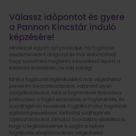
Válassz időpontot és gyere
a Pannon Kincstár induló
képzésére!
Mindezzel együtt azt javasoljuk, ha fogászati
asszisztensként dolgozol és már eldöntötted,
hogy szeretnéd megtenni a következő lépést a
karriered érdekében, ne várj sokáig!
Klinikai fogászati higiénikusként már végezhetsz
preventív beavatkozásokat, valamint olyan
szolgáltatásokat, mint a fogtömések finírozása,
polírozása, a fogkő eltávolítás, a fogfehérítés, és
a szájhigiénés kezelések. Foglalkozhatsz fogászati
egészségneveléssel, tarthatsz szájhigiénés
tájékoztatásokat, járhatsz óvodákba, iskolákba is,
hogy a legkisebbeknek is segíts a helyes
fogápolás elsajátításában. Végezhetsz