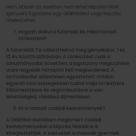
Nem, ebben az esetben nem lehet képzési hitelt
igényelni. Egyszerre egy diákhiteled vagy képzési
hiteled lehet.
Hogyan alakul a futamidő és mikortól kell
törleszteni?
A futamidőt Te választhatod meg igényléskor, 1 és
10 év közötti időtávban. A törlesztést csak a
tanulmányodat követően, a jogviszony megszűnése
utáni negyedik hónaptól kell megkezdened. A
tartozásodat előzetesen egyeztetett módon,
egyenlő havi összegekben tudod majd törleszteni.
Előtörlesztésre és végtörlesztésre is van
lehetőséged, ráadásul díjmentesen.
Itt is vannak családi kedvezmények?
A Diákhitel esetében megismert családi
kedvezményeket a képzési hitelekre is
kiterjesztették. A szervezet a második gyermek