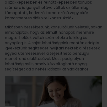
a szakképzésben és felnőttképzésben tanulók
számára is igényelhetővé váltak az államilag
támogatott, kedvező kamatozású vagy akár
kamatmentes diákhitel konstrukciók.
Miközben beszélgetünk, konzultálunk veletek, sokan
elmondjátok, hogy az elmúlt hónapok mennyire
megterhelőek voltak számotokra lelkileg és
anyagilag is. A saját lehetőségeink mentén eddig is
igyekeztünk segítséget nyújtani nektek a részletek
egyedi ütemezésével, a teljesíthető pénzügyi
menetrend alakításával. Most pedig olyan
lehetőség nyílt, amely kézzelfogható anyagi
segítséget ad a nehéz időszak áthidalásához.