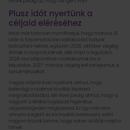
hírünk pedig az, hogy de igen, van!
Plusz időt nyertünk a
céljaid eléréséhez
Most már biztosan mondhatjuk, hogy március 31.
után is folyamatos becsatlakozást tudunk
biztosítani nektek, egészen 2026. október végéig.
Annak a csoportunknak, akik majd a legutolsó,
2026 őszi időpontban csatlakoznak be a
képzésbe, 2027. március végéig kell befejezniük a
tanulmányaikat.
Vagyis másfél évet nyertünk ahhoz, hogy
belevágj a szakmai tovább lépésed
megvalósításába, két évet pedig ahhoz, hogy a
vágyott a klinikai fogászati higiénikus
végzettségedet megszerezd. Ez így már nem
annyira sürgető és könnyebb betervezni, ezért
nagyon bízunk benne, hogy sokan örültök majd a
hírnek.